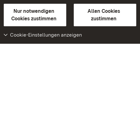
Gebärdensprache
Leichte Sprache
Erklärung zur Barrierefreiheit
Nur notwendigen
Allen Cookies
BITV-konform (geprüfte Seiten)
Cookies zustimmen
zustimmen
Cookie-Einstellungen anzeigen
Weiteres
Portal
Monumente
Besuchen Sie uns auf
Facebook
Besuchen Sie uns auf
Instagram
Besuchen Sie uns auf
Youtube
Lernen Sie unsere Apps
kennen
Google Play Store
App Store für iPhone