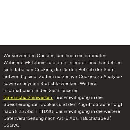
Wir verwenden Cookies, um Ihnen ein optimales
Webseiten-Erlebnis zu bieten. In erster Linie handelt es
Kommen. Staunen. Genießen.
sich dabei um Cookies, die für den Betrieb der Seite
notwendig sind. Zudem nutzen wir Cookies zu Analyse-
sowie anonymen Statistikzwecken. Weitere
Informationen finden Sie in unseren
Datenschutzhinweisen.
Ihre Einwilligung in die
Staatliche Schlösser und Gärten Baden‑Württemberg
Speicherung der Cookies und den Zugriff darauf erfolgt
nach § 25 Abs. 1 TTDSG, die Einwilligung in die weitere
Staatliche Schlösser und Gärten Baden-Württemberg
Datenverarbeitung nach Art. 6 Abs. 1 Buchstabe a)
DSGVO.
Kontakt
FAQ
Impressum
Datenschutz