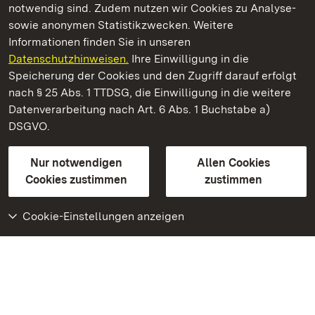
notwendig sind. Zudem nutzen wir Cookies zu Analyse-
sowie anonymen Statistikzwecken. Weitere
Informationen finden Sie in unseren
Datenschutzhinweisen.
Ihre Einwilligung in die
Staatliche Schlösser und Gärten Baden‑Württemberg
Speicherung der Cookies und den Zugriff darauf erfolgt
nach § 25 Abs. 1 TTDSG, die Einwilligung in die weitere
Staatliche Schlösser und Gärten Baden-Württemberg
Datenverarbeitung nach Art. 6 Abs. 1 Buchstabe a)
DSGVO.
Kontakt
FAQ
Impressum
Datenschutz
Gebärdensprache
Leichte Sprache
Erklärung zur Barrierefreiheit
Nur notwendigen
Allen Cookies
BITV-konform (geprüfte Seiten)
Cookies zustimmen
zustimmen
Cookie-Einstellungen anzeigen
Weiteres
Portal
Monumente
Besuchen Sie uns auf
Facebook
Besuchen Sie uns auf
Instagram