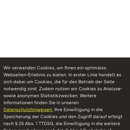
Wir verwenden Cookies, um Ihnen ein optimales
Webseiten-Erlebnis zu bieten. In erster Linie handelt es
Kommen. Staunen. Genießen.
sich dabei um Cookies, die für den Betrieb der Seite
notwendig sind. Zudem nutzen wir Cookies zu Analyse-
sowie anonymen Statistikzwecken. Weitere
Informationen finden Sie in unseren
Datenschutzhinweisen.
Ihre Einwilligung in die
Staatliche Schlösser und Gärten Baden‑Württemberg
Speicherung der Cookies und den Zugriff darauf erfolgt
nach § 25 Abs. 1 TTDSG, die Einwilligung in die weitere
Staatliche Schlösser und Gärten Baden-Württemberg