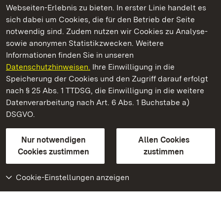
Webseiten-Erlebnis zu bieten. In erster Linie handelt es
Kommen. Staunen. Genießen.
sich dabei um Cookies, die für den Betrieb der Seite
notwendig sind. Zudem nutzen wir Cookies zu Analyse-
sowie anonymen Statistikzwecken. Weitere
Informationen finden Sie in unseren
Datenschutzhinweisen.
Ihre Einwilligung in die
Staatliche Schlösser und Gärten Baden‑Württemberg
Speicherung der Cookies und den Zugriff darauf erfolgt
nach § 25 Abs. 1 TTDSG, die Einwilligung in die weitere
Staatliche Schlösser und Gärten Baden-Württemberg
Datenverarbeitung nach Art. 6 Abs. 1 Buchstabe a)
DSGVO.
Kontakt
FAQ
Impressum
Datenschutz
Gebärdensprache
Leichte Sprache
Erklärung zur Barrierefreiheit
Nur notwendigen
Allen Cookies
BITV-konform (geprüfte Seiten)
Cookies zustimmen
zustimmen
Cookie-Einstellungen anzeigen
Weiteres
Portal
Monumente
Besuchen Sie uns auf