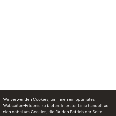
Wir verwenden Cookies, um Ihnen ein optimales
Webseiten-Erlebnis zu bieten. In erster Linie handelt es
Kommen. Staunen. Genießen.
sich dabei um Cookies, die für den Betrieb der Seite