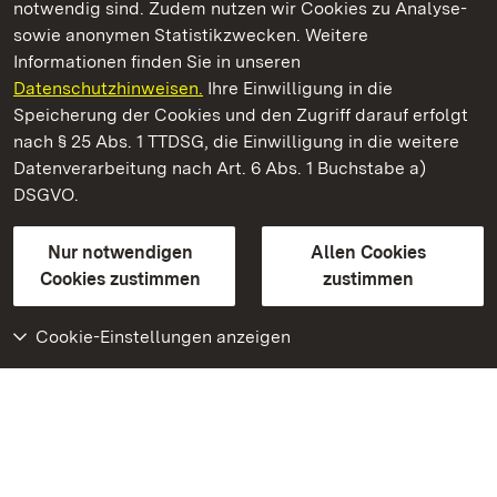
notwendig sind. Zudem nutzen wir Cookies zu Analyse-
sowie anonymen Statistikzwecken. Weitere
Informationen finden Sie in unseren
Datenschutzhinweisen.
Ihre Einwilligung in die
Staatliche Schlösser und Gärten Baden‑Württemberg
Speicherung der Cookies und den Zugriff darauf erfolgt
nach § 25 Abs. 1 TTDSG, die Einwilligung in die weitere
Staatliche Schlösser und Gärten Baden-Württemberg
Datenverarbeitung nach Art. 6 Abs. 1 Buchstabe a)
DSGVO.
Kontakt
FAQ
Impressum
Datenschutz
Gebärdensprache
Leichte Sprache
Erklärung zur Barrierefreiheit
Nur notwendigen
Allen Cookies
BITV-konform (geprüfte Seiten)
Cookies zustimmen
zustimmen
Cookie-Einstellungen anzeigen
Weiteres
Portal
Monumente
Besuchen Sie uns auf
Facebook
Besuchen Sie uns auf
Instagram