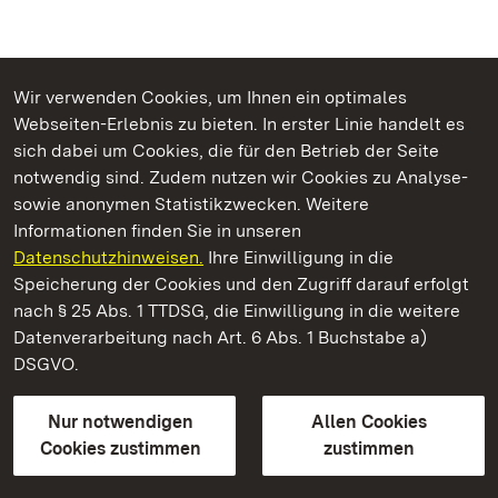
Wir verwenden Cookies, um Ihnen ein optimales
Webseiten-Erlebnis zu bieten. In erster Linie handelt es
Kommen. Staunen. Genießen.
sich dabei um Cookies, die für den Betrieb der Seite
notwendig sind. Zudem nutzen wir Cookies zu Analyse-
sowie anonymen Statistikzwecken. Weitere
Informationen finden Sie in unseren
Datenschutzhinweisen.
Ihre Einwilligung in die
Staatliche Schlösser und Gärten Baden‑Württemberg
Speicherung der Cookies und den Zugriff darauf erfolgt
nach § 25 Abs. 1 TTDSG, die Einwilligung in die weitere
Staatliche Schlösser und Gärten Baden-Württemberg
Datenverarbeitung nach Art. 6 Abs. 1 Buchstabe a)
DSGVO.
Kontakt
FAQ
Impressum
Datenschutz
Gebärdensprache
Leichte Sprache
Erklärung zur Barrierefreiheit
Nur notwendigen
Allen Cookies
BITV-konform (geprüfte Seiten)
Cookies zustimmen
zustimmen