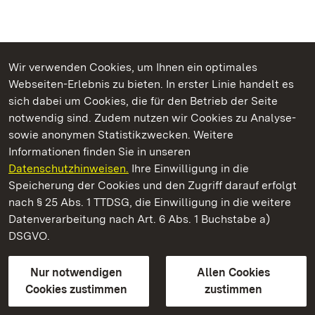
Wir verwenden Cookies, um Ihnen ein optimales
Webseiten-Erlebnis zu bieten. In erster Linie handelt es
Kommen. Staunen. Genießen.
sich dabei um Cookies, die für den Betrieb der Seite
notwendig sind. Zudem nutzen wir Cookies zu Analyse-
sowie anonymen Statistikzwecken. Weitere
Informationen finden Sie in unseren
Datenschutzhinweisen.
Ihre Einwilligung in die
Staatliche Schlösser und Gärten Baden‑Württemberg
Speicherung der Cookies und den Zugriff darauf erfolgt
nach § 25 Abs. 1 TTDSG, die Einwilligung in die weitere
Staatliche Schlösser und Gärten Baden-Württemberg
Datenverarbeitung nach Art. 6 Abs. 1 Buchstabe a)
DSGVO.
Kontakt
FAQ
Impressum
Datenschutz
Gebärdensprache
Leichte Sprache
Erklärung zur Barrierefreiheit
Nur notwendigen
Allen Cookies
BITV-konform (geprüfte Seiten)
Cookies zustimmen
zustimmen