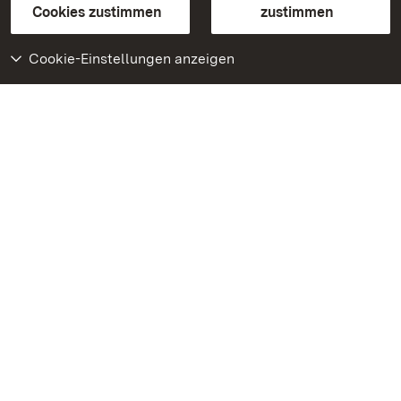
BITV-konform (geprüfte Seiten)
Cookies zustimmen
zustimmen
Cookie-Einstellungen anzeigen
Weiteres
Portal
Monumente
Besuchen Sie uns auf
Facebook
Besuchen Sie uns auf
Instagram
Besuchen Sie uns auf
Youtube
Lernen Sie unsere Apps
kennen
Google Play Store
App Store für iPhone