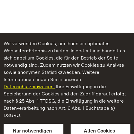
Wir verwenden Cookies, um Ihnen ein optimales
Webseiten-Erlebnis zu bieten. In erster Linie handelt es
Kommen. Staunen. Genießen.
sich dabei um Cookies, die für den Betrieb der Seite
notwendig sind. Zudem nutzen wir Cookies zu Analyse-
sowie anonymen Statistikzwecken. Weitere
Informationen finden Sie in unseren
Datenschutzhinweisen.
Ihre Einwilligung in die
Staatliche Schlösser und Gärten Baden‑Württemberg
Speicherung der Cookies und den Zugriff darauf erfolgt
nach § 25 Abs. 1 TTDSG, die Einwilligung in die weitere
Staatliche Schlösser und Gärten Baden-Württemberg
Datenverarbeitung nach Art. 6 Abs. 1 Buchstabe a)
DSGVO.
Kontakt
FAQ
Impressum
Datenschutz
Gebärdensprache
Leichte Sprache
Erklärung zur Barrierefreiheit
Nur notwendigen
Allen Cookies