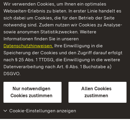
Wir verwenden Cookies, um Ihnen ein optimales
Webseiten-Erlebnis zu bieten. In erster Linie handelt es
Kommen. Staunen. Genießen.
sich dabei um Cookies, die für den Betrieb der Seite
notwendig sind. Zudem nutzen wir Cookies zu Analyse-
sowie anonymen Statistikzwecken. Weitere
Informationen finden Sie in unseren
Datenschutzhinweisen.
Ihre Einwilligung in die
Staatliche Schlösser und Gärten Baden‑Württemberg
Speicherung der Cookies und den Zugriff darauf erfolgt
nach § 25 Abs. 1 TTDSG, die Einwilligung in die weitere
Staatliche Schlösser und Gärten Baden-Württemberg
Datenverarbeitung nach Art. 6 Abs. 1 Buchstabe a)
DSGVO.
Kontakt
FAQ
Impressum
Datenschutz
Gebärdensprache
Leichte Sprache
Erklärung zur Barrierefreiheit
Nur notwendigen
Allen Cookies
BITV-konform (geprüfte Seiten)
Cookies zustimmen
zustimmen
Cookie-Einstellungen anzeigen
Weiteres
Portal
Monumente