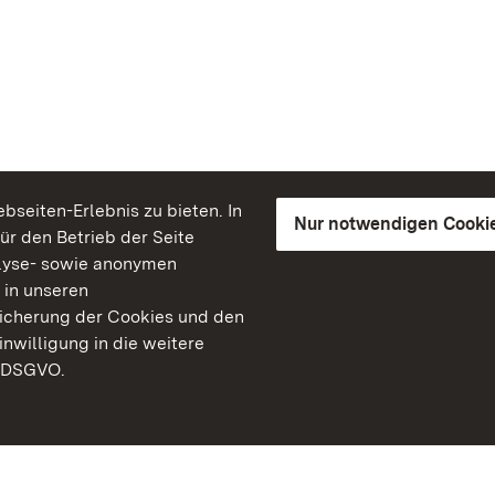
seiten-Erlebnis zu bieten. In
Nur notwendigen Cooki
für den Betrieb der Seite
lyse- sowie anonymen
 in unseren
peicherung der Cookies und den
inwilligung in die weitere
) DSGVO.
Staatliche Schlösser un
Baden-Württemberg
Kontakt
FAQ