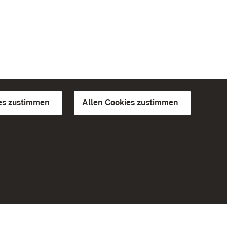
es zustimmen
Allen Cookies zustimmen
d Gärten
Weiteres
Portal
Monumente
Besuchen Sie uns auf Facebook