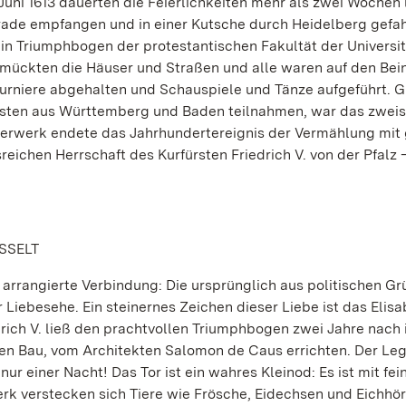
Juni 1613 dauerten die Feierlichkeiten mehr als zwei Wochen 
arade empfangen und in einer Kutsche durch Heidelberg gefah
 ein Triumphbogen der protestantischen Fakultät der Universi
chmückten die Häuser und Straßen und alle waren auf den Bei
urniere abgehalten und Schauspiele und Tänze aufgeführt. G
Fürsten aus Württemberg und Baden teilnahmen, war das zwei
erwerk endete das Jahrhundertereignis der Vermählung mit
reichen Herrschaft des Kurfürsten Friedrich V. von der Pfalz –
ISSELT
 arrangierte Verbindung: Die ursprünglich aus politischen G
Liebesehe. Ein steinernes Zeichen dieser Liebe ist das Elis
ich V. ließ den prachtvollen Triumphbogen zwei Jahre nach 
hen Bau, vom Architekten Salomon de Caus errichten. Der Le
ur einer Nacht! Das Tor ist ein wahres Kleinod: Es ist mit fe
rk verstecken sich Tiere wie Frösche, Eidechsen und Eichhö