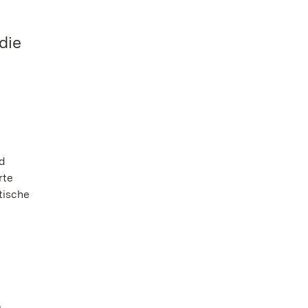
die
nd
rte
tische