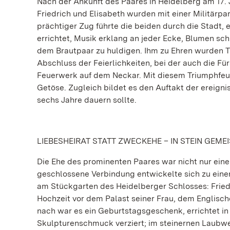
Nach der Ankunft des Paares in Heidelberg am 17. 
Friedrich und Elisabeth wurden mit einer Militärp
prächtiger Zug führte die beiden durch die Stadt,
errichtet, Musik erklang an jeder Ecke, Blumen s
dem Brautpaar zu huldigen. Ihm zu Ehren wurden T
Abschluss der Feierlichkeiten, bei der auch die 
Feuerwerk auf dem Neckar. Mit diesem Triumphfeu
Getöse. Zugleich bildet es den Auftakt der ereignis
sechs Jahre dauern sollte.
LIEBESHEIRAT STATT ZWECKEHE – IN STEIN GEME
Die Ehe des prominenten Paares war nicht nur eine
geschlossene Verbindung entwickelte sich zu einer 
am Stückgarten des Heidelberger Schlosses: Friedr
Hochzeit vor dem Palast seiner Frau, dem Englisc
nach war es ein Geburtstagsgeschenk, errichtet in n
Skulpturenschmuck verziert; im steinernen Laubwe