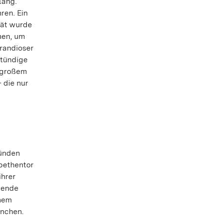
lang.
ren. Ein
tät wurde
nen, um
randioser
stündige
 großem
 die nur
ründen
abethentor
ihrer
gende
inem
rnchen.