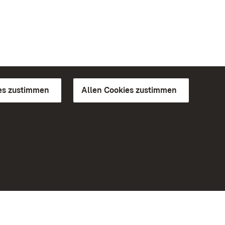
es zustimmen
Allen Cookies zustimmen
d Gärten
Weiteres
Portal
Monumente
Besuchen Sie uns auf Facebook
Besuchen Sie uns auf Instagram