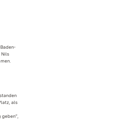
n Baden-
 Nils
mmen.
 standen
atz, als
g geben“,