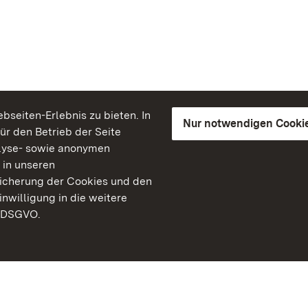
seiten-Erlebnis zu bieten. In
Nur notwendigen Cooki
für den Betrieb der Seite
lyse- sowie anonymen
 in unseren
peicherung der Cookies und den
inwilligung in die weitere
) DSGVO.
Staatliche Schlösser un
Baden-Württemberg
Kontakt
FAQ
Impressum