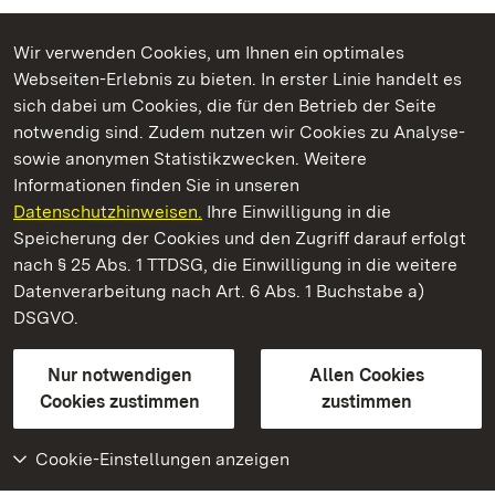
Wir verwenden Cookies, um Ihnen ein optimales
Webseiten-Erlebnis zu bieten. In erster Linie handelt es
Kommen. Staunen. Genießen.
sich dabei um Cookies, die für den Betrieb der Seite
notwendig sind. Zudem nutzen wir Cookies zu Analyse-
sowie anonymen Statistikzwecken. Weitere
Informationen finden Sie in unseren
Datenschutzhinweisen.
Ihre Einwilligung in die
Staatliche Schlösser und Gärten Baden‑Württemberg
Speicherung der Cookies und den Zugriff darauf erfolgt
nach § 25 Abs. 1 TTDSG, die Einwilligung in die weitere
Staatliche Schlösser und Gärten Baden-Württemberg
Datenverarbeitung nach Art. 6 Abs. 1 Buchstabe a)
DSGVO.
Kontakt
FAQ
Impressum
Datenschutz
Gebärdensprache
Leichte Sprache
Erklärung zur Barrierefreiheit
Nur notwendigen
Allen Cookies
BITV-konform (geprüfte Seiten)
Cookies zustimmen
zustimmen
Cookie-Einstellungen anzeigen
Weiteres