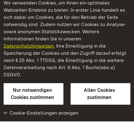
Wir verwenden Cookies, um Ihnen ein optimales
Webseiten-Erlebnis zu bieten. In erster Linie handelt es
Kommen. Staunen. Genießen.
sich dabei um Cookies, die für den Betrieb der Seite
notwendig sind. Zudem nutzen wir Cookies zu Analyse-
sowie anonymen Statistikzwecken. Weitere
Informationen finden Sie in unseren
Datenschutzhinweisen.
Ihre Einwilligung in die
Staatliche Schlösser und Gärten Baden‑Württemberg
Speicherung der Cookies und den Zugriff darauf erfolgt
nach § 25 Abs. 1 TTDSG, die Einwilligung in die weitere
Staatliche Schlösser und Gärten Baden-Württemberg
Datenverarbeitung nach Art. 6 Abs. 1 Buchstabe a)
DSGVO.
Kontakt
FAQ
Impressum
Datenschutz
Gebärdensprache
Leichte Sprache
Erklärung zur Barrierefreiheit
Nur notwendigen
Allen Cookies
BITV-konform (geprüfte Seiten)
Cookies zustimmen
zustimmen
Cookie-Einstellungen anzeigen
Weiteres
Portal
Monumente