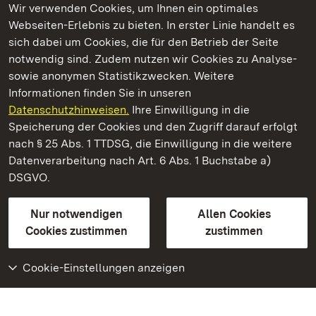
Wir verwenden Cookies, um Ihnen ein optimales
Webseiten-Erlebnis zu bieten. In erster Linie handelt es
Kommen. Staunen. Genießen.
sich dabei um Cookies, die für den Betrieb der Seite
notwendig sind. Zudem nutzen wir Cookies zu Analyse-
sowie anonymen Statistikzwecken. Weitere
Informationen finden Sie in unseren
Datenschutzhinweisen.
Ihre Einwilligung in die
Staatliche Schlösser und Gärten Baden‑Württemberg
Speicherung der Cookies und den Zugriff darauf erfolgt
nach § 25 Abs. 1 TTDSG, die Einwilligung in die weitere
Staatliche Schlösser und Gärten Baden-Württemberg
Datenverarbeitung nach Art. 6 Abs. 1 Buchstabe a)
DSGVO.
Kontakt
FAQ
Impressum
Datenschutz
Gebärdensprache
Leichte Sprache
Erklärung zur Barrierefreiheit
Nur notwendigen
Allen Cookies
BITV-konform (geprüfte Seiten)
Cookies zustimmen
zustimmen
Cookie-Einstellungen anzeigen
Weiteres
Portal
Monumente