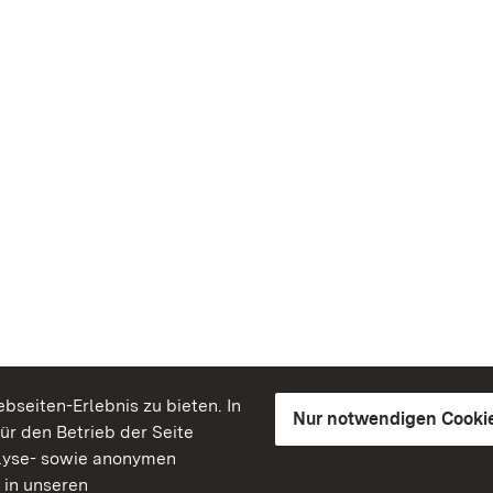
seiten-Erlebnis zu bieten. In
Nur notwendigen Cooki
für den Betrieb der Seite
lyse- sowie anonymen
 in unseren