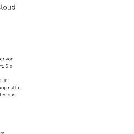
Cloud
ter von
t. Sie
. Ihr
ung sollte
les aus
rem