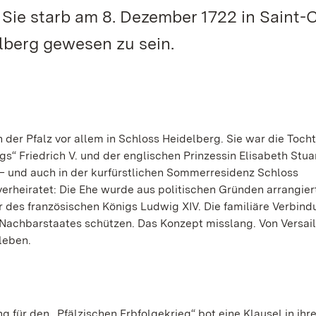
: Sie starb am 8. Dezember 1722 in Saint-
elberg gewesen zu sein.
 der Pfalz vor allem in Schloss Heidelberg. Sie war die Toch
gs“ Friedrich V. und der englischen Prinzessin Elisabeth Stuar
 – und auch in der kurfürstlichen Sommerresidenz Schloss
erheiratet: Die Ehe wurde aus politischen Gründen arrangiert
r des französischen Königs Ludwig XIV. Die familiäre Verbind
Nachbarstaates schützen. Das Konzept misslang. Von Versail
leben.
g für den „Pfälzischen Erbfolgekrieg“ bot eine Klausel in ih