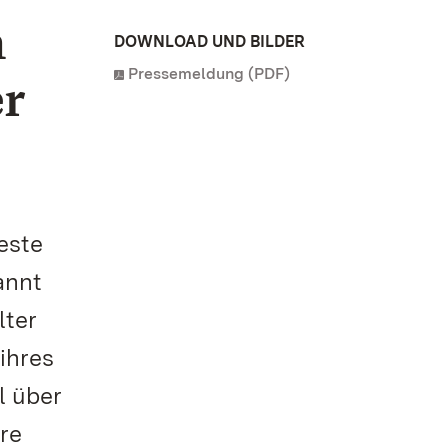
n
DOWNLOAD UND BILDER
Pressemeldung (PDF)
er
este
annt
lter
ihres
l über
hre