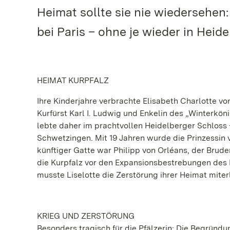
Heimat sollte sie nie wiedersehen
bei Paris – ohne je wieder in Heid
HEIMAT KURPFALZ
Ihre Kinderjahre verbrachte Elisabeth Charlotte von
Kurfürst Karl I. Ludwig und Enkelin des „Winterköni
lebte daher im prachtvollen Heidelberger Schloss
Schwetzingen. Mit 19 Jahren wurde die Prinzessin v
künftiger Gatte war Philipp von Orléans, der Brude
die Kurpfalz vor den Expansionsbestrebungen des 
musste Liselotte die Zerstörung ihrer Heimat miter
KRIEG UND ZERSTÖRUNG
Besonders tragisch für die Pfälzerin: Die Begründun