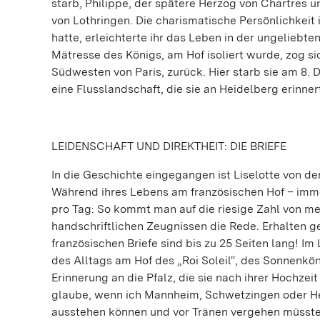
starb, Philippe, der spätere Herzog von Chartres u
von Lothringen. Die charismatische Persönlichkeit 
hatte, erleichterte ihr das Leben in der ungelieb
Mätresse des Königs, am Hof isoliert wurde, zog si
Südwesten von Paris, zurück. Hier starb sie am 8. 
eine Flusslandschaft, die sie an Heidelberg erinner
LEIDENSCHAFT UND DIREKTHEIT: DIE BRIEFE
In die Geschichte eingegangen ist Liselotte von der
Während ihres Lebens am französischen Hof – immer
pro Tag: So kommt man auf die riesige Zahl von meh
handschriftlichen Zeugnissen die Rede. Erhalten 
französischen Briefe sind bis zu 25 Seiten lang! I
des Alltags am Hof des „Roi Soleil“, des Sonnenkön
Erinnerung an die Pfalz, die sie nach ihrer Hochzei
glaube, wenn ich Mannheim, Schwetzingen oder Hei
ausstehen können und vor Tränen vergehen müsste“,