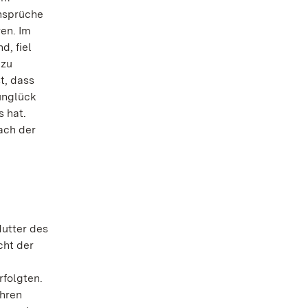
ansprüche
ren. Im
d, fiel
 zu
t, dass
unglück
s hat.
ach der
Mutter des
cht der
rfolgten.
ahren