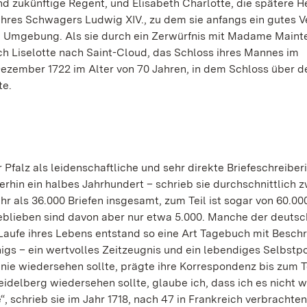
nd zukünftige Regent, und Elisabeth Charlotte, die spätere H
ihres Schwagers Ludwig XIV., zu dem sie anfangs ein gutes V
ten Umgebung. Als sie durch ein Zerwürfnis mit Madame Maint
ch Liselotte nach Saint-Cloud, das Schloss ihres Mannes im
Dezember 1722 im Alter von 70 Jahren, in dem Schloss über d
te.
 Pfalz als leidenschaftliche und sehr direkte Briefeschreiberi
hin ein halbes Jahrhundert – schrieb sie durchschnittlich z
r als 36.000 Briefen insgesamt, zum Teil ist sogar von 60.00
geblieben sind davon aber nur etwa 5.000. Manche der deuts
m Laufe ihres Lebens entstand so eine Art Tagebuch mit Besc
igs – ein wertvolles Zeitzeugnis und ein lebendiges Selbstpo
t nie wiedersehen sollte, prägte ihre Korrespondenz bis zum T
delberg wiedersehen sollte, glaube ich, dass ich es nicht 
 schrieb sie im Jahr 1718, nach 47 in Frankreich verbrachten