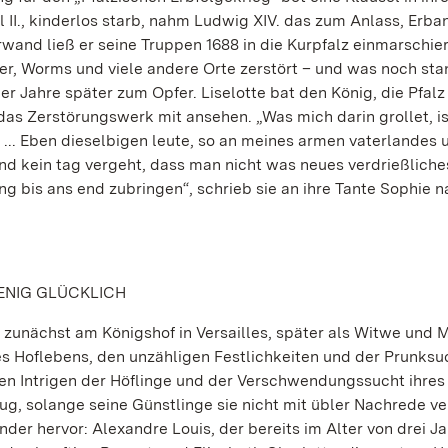
rl II., kinderlos starb, nahm Ludwig XIV. das zum Anlass, Erb
rwand ließ er seine Truppen 1688 in die Kurpfalz einmarschie
, Worms und viele andere Orte zerstört – und was noch stan
er Jahre später zum Opfer. Liselotte bat den König, die Pfalz
das Zerstörungswerk mit ansehen. „Was mich darin grollet, is
... Eben dieselbigen leute, so an meines armen vaterlandes 
und kein tag vergeht, dass man nicht was neues verdrießliche
g bis ans end zubringen“, schrieb sie an ihre Tante Sophie n
ENIG GLÜCKLICH
h, zunächst am Königshof in Versailles, später als Witwe und 
es Hoflebens, den unzähligen Festlichkeiten und der Prunksu
 den Intrigen der Höflinge und der Verschwendungssucht ihres
, solange seine Günstlinge sie nicht mit übler Nachrede ve
der hervor: Alexandre Louis, der bereits im Alter von drei J