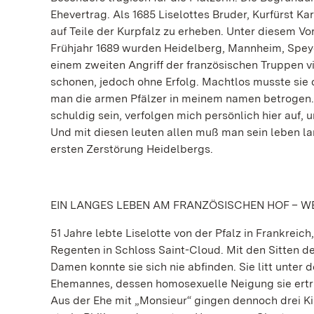
Ehevertrag. Als 1685 Liselottes Bruder, Kurfürst Ka
auf Teile der Kurpfalz zu erheben. Unter diesem Vo
Frühjahr 1689 wurden Heidelberg, Mannheim, Speyer
einem zweiten Angriff der französischen Truppen vi
schonen, jedoch ohne Erfolg. Machtlos musste sie 
man die armen Pfälzer in meinem namen betrogen. 
schuldig sein, verfolgen mich persönlich hier auf, 
Und mit diesen leuten allen muß man sein leben lan
ersten Zerstörung Heidelbergs.
EIN LANGES LEBEN AM FRANZÖSISCHEN HOF – W
51 Jahre lebte Liselotte von der Pfalz in Frankreic
Regenten in Schloss Saint-Cloud. Mit den Sitten d
Damen konnte sie sich nie abfinden. Sie litt unter
Ehemannes, dessen homosexuelle Neigung sie ertrug
Aus der Ehe mit „Monsieur“ gingen dennoch drei Kin