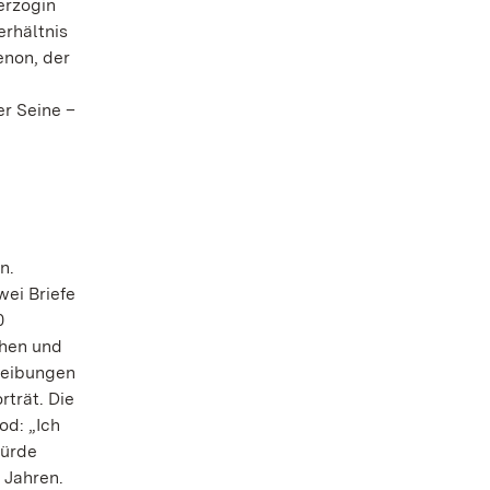
erzogin
erhältnis
enon, der
er Seine –
n.
wei Briefe
0
chen und
hreibungen
rträt. Die
od: „Ich
würde
 Jahren.