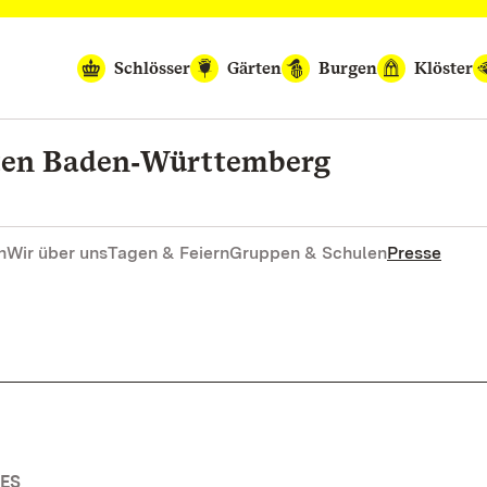
Schlösser
Gärten
Burgen
Klöster
rten Baden‑Württemberg
n
Wir über uns
Tagen & Feiern
Gruppen & Schulen
Presse
ES