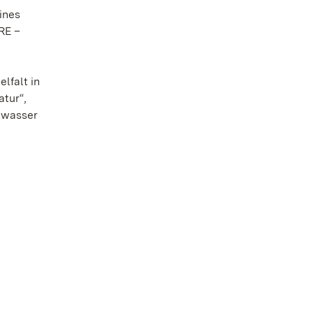
ines
RE –
lfalt in
atur“,
rtwasser