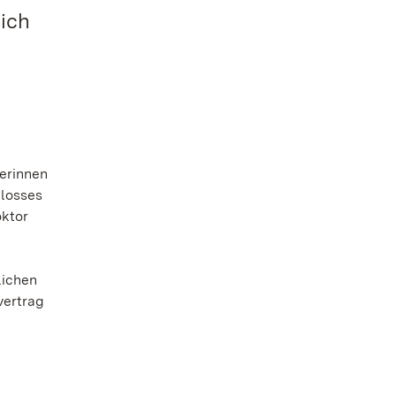
lich
herinnen
hlosses
oktor
lichen
vertrag