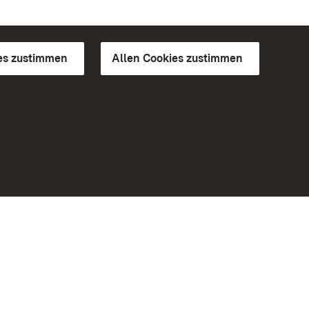
es zustimmen
Allen Cookies zustimmen
d Gärten
Weiteres
Portal
Monumente
Besuchen Sie uns auf Facebook
Besuchen Sie uns auf Instagram
Besuchen Sie uns auf Youtube
Lernen Sie unsere Apps kennen
iheit
Google Play Store