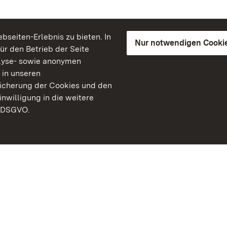
seiten-Erlebnis zu bieten. In
Nur notwendigen Cooki
für den Betrieb der Seite
lyse- sowie anonymen
 in unseren
peicherung der Cookies und den
inwilligung in die weitere
) DSGVO.
Staatliche Schlösser un
Baden-Württemberg
Kontakt
FAQ
Impressum
Datenschutz
Gebärdensprache
Leichte Sprache
Erklärung zur Barrierefre