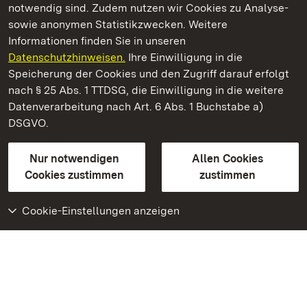
notwendig sind. Zudem nutzen wir Cookies zu Analyse-
sowie anonymen Statistikzwecken. Weitere
Informationen finden Sie in unseren
Datenschutzhinweisen.
Ihre Einwilligung in die
Staatliche Schlösser und Gärten Baden‑Württemberg
Speicherung der Cookies und den Zugriff darauf erfolgt
nach § 25 Abs. 1 TTDSG, die Einwilligung in die weitere
Staatliche Schlösser und Gärten Baden-Württemberg
Datenverarbeitung nach Art. 6 Abs. 1 Buchstabe a)
DSGVO.
Kontakt
FAQ
Impressum
Datenschutz
Gebärdensprache
Leichte Sprache
Erklärung zur Barrierefreiheit
Nur notwendigen
Allen Cookies
BITV-konform (geprüfte Seiten)
Cookies zustimmen
zustimmen
Cookie-Einstellungen anzeigen
Weiteres
Portal
Monumente
Besuchen Sie uns auf
Facebook
Besuchen Sie uns auf
Instagram