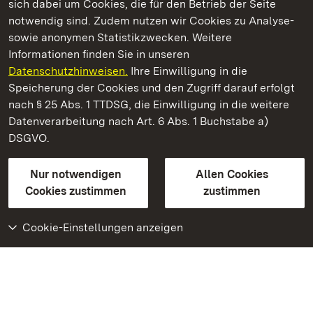
sich dabei um Cookies, die für den Betrieb der Seite
notwendig sind. Zudem nutzen wir Cookies zu Analyse-
sowie anonymen Statistikzwecken. Weitere
Informationen finden Sie in unseren
Datenschutzhinweisen.
Ihre Einwilligung in die
Staatliche Schlösser und Gärten Baden‑Württemberg
Speicherung der Cookies und den Zugriff darauf erfolgt
nach § 25 Abs. 1 TTDSG, die Einwilligung in die weitere
Staatliche Schlösser und Gärten Baden-Württemberg
Datenverarbeitung nach Art. 6 Abs. 1 Buchstabe a)
DSGVO.
Kontakt
FAQ
Impressum
Datenschutz
Gebärdensprache
Leichte Sprache
Erklärung zur Barrierefreiheit
Nur notwendigen
Allen Cookies
BITV-konform (geprüfte Seiten)
Cookies zustimmen
zustimmen
Cookie-Einstellungen anzeigen
Weiteres
Portal
Monumente
Besuchen Sie uns auf
Facebook
Besuchen Sie uns auf