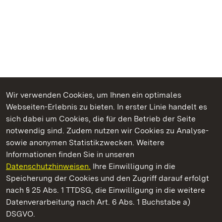
Wir verwenden Cookies, um Ihnen ein optimales
Webseiten-Erlebnis zu bieten. In erster Linie handelt es
Kommen. Staunen. Genießen.
sich dabei um Cookies, die für den Betrieb der Seite
notwendig sind. Zudem nutzen wir Cookies zu Analyse-
sowie anonymen Statistikzwecken. Weitere
Informationen finden Sie in unseren
Datenschutzhinweisen.
Ihre Einwilligung in die
Staatliche Schlösser und Gärten Baden‑Württemberg
Speicherung der Cookies und den Zugriff darauf erfolgt
nach § 25 Abs. 1 TTDSG, die Einwilligung in die weitere
Staatliche Schlösser und Gärten Baden-Württemberg
Datenverarbeitung nach Art. 6 Abs. 1 Buchstabe a)
DSGVO.
Kontakt
FAQ
Impressum
Datenschutz