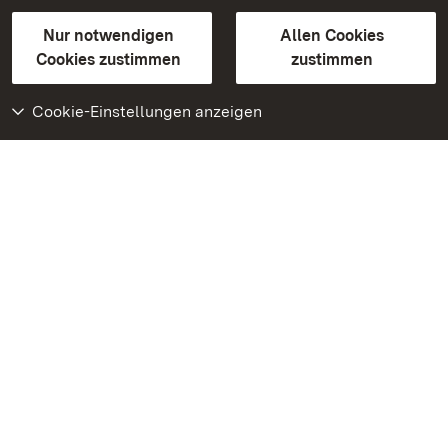
Gebärdensprache
Leichte Sprache
Erklärung zur Barrierefreiheit
Nur notwendigen
Allen Cookies
BITV-konform (geprüfte Seiten)
Cookies zustimmen
zustimmen
Cookie-Einstellungen anzeigen
Weiteres
Portal
Monumente
Besuchen Sie uns auf
Facebook
Besuchen Sie uns auf
Instagram
Besuchen Sie uns auf
Youtube
Lernen Sie unsere Apps
kennen
Google Play Store
App Store für iPhone