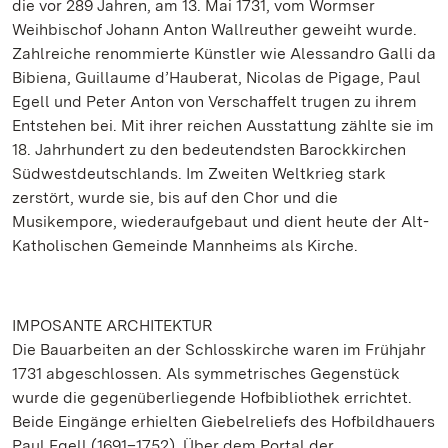
die vor 289 Jahren, am 13. Mai 1731, vom Wormser
Weihbischof Johann Anton Wallreuther geweiht wurde.
Zahlreiche renommierte Künstler wie Alessandro Galli da
Bibiena, Guillaume d’Hauberat, Nicolas de Pigage, Paul
Egell und Peter Anton von Verschaffelt trugen zu ihrem
Entstehen bei. Mit ihrer reichen Ausstattung zählte sie im
18. Jahrhundert zu den bedeutendsten Barockkirchen
Südwestdeutschlands. Im Zweiten Weltkrieg stark
zerstört, wurde sie, bis auf den Chor und die
Musikempore, wiederaufgebaut und dient heute der Alt-
Katholischen Gemeinde Mannheims als Kirche.
IMPOSANTE ARCHITEKTUR
Die Bauarbeiten an der Schlosskirche waren im Frühjahr
1731 abgeschlossen. Als symmetrisches Gegenstück
wurde die gegenüberliegende Hofbibliothek errichtet.
Beide Eingänge erhielten Giebelreliefs des Hofbildhauers
Paul Egell (1691–1752). Über dem Portal der