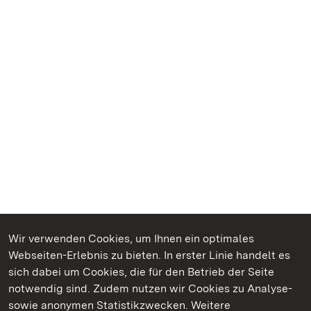
Wir verwenden Cookies, um Ihnen ein optimales
Webseiten-Erlebnis zu bieten. In erster Linie handelt es
Kommen. Staunen. Genießen.
sich dabei um Cookies, die für den Betrieb der Seite
notwendig sind. Zudem nutzen wir Cookies zu Analyse-
sowie anonymen Statistikzwecken. Weitere