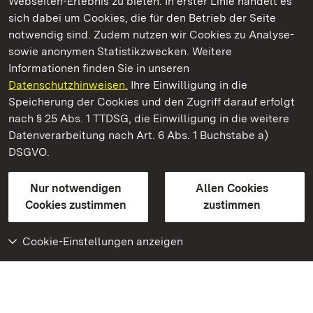
Webseiten-Erlebnis zu bieten. In erster Linie handelt es
Kommen. Staunen. Genießen.
sich dabei um Cookies, die für den Betrieb der Seite
notwendig sind. Zudem nutzen wir Cookies zu Analyse-
sowie anonymen Statistikzwecken. Weitere
Informationen finden Sie in unseren
Datenschutzhinweisen.
Ihre Einwilligung in die
Staatliche Schlösser und Gärten Baden‑Württemberg
Speicherung der Cookies und den Zugriff darauf erfolgt
nach § 25 Abs. 1 TTDSG, die Einwilligung in die weitere
Staatliche Schlösser und Gärten Baden-Württemberg
Datenverarbeitung nach Art. 6 Abs. 1 Buchstabe a)
DSGVO.
Kontakt
FAQ
Impressum
Datenschutz
Gebärdensprache
Leichte Sprache
Erklärung zur Barrierefreiheit
Nur notwendigen
Allen Cookies
BITV-konform (geprüfte Seiten)
Cookies zustimmen
zustimmen
Cookie-Einstellungen anzeigen
Weiteres
Portal
Monumente
Besuchen Sie uns auf
Facebook