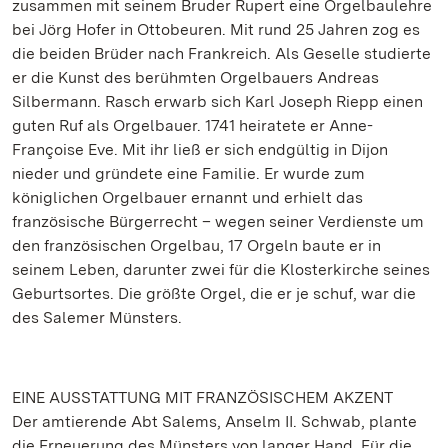
zusammen mit seinem Bruder Rupert eine Orgelbaulehre
bei Jörg Hofer in Ottobeuren. Mit rund 25 Jahren zog es
die beiden Brüder nach Frankreich. Als Geselle studierte
er die Kunst des berühmten Orgelbauers Andreas
Silbermann. Rasch erwarb sich Karl Joseph Riepp einen
guten Ruf als Orgelbauer. 1741 heiratete er Anne-
Françoise Eve. Mit ihr ließ er sich endgültig in Dijon
nieder und gründete eine Familie. Er wurde zum
königlichen Orgelbauer ernannt und erhielt das
französische Bürgerrecht – wegen seiner Verdienste um
den französischen Orgelbau, 17 Orgeln baute er in
seinem Leben, darunter zwei für die Klosterkirche seines
Geburtsortes. Die größte Orgel, die er je schuf, war die
des Salemer Münsters.
EINE AUSSTATTUNG MIT FRANZÖSISCHEM AKZENT
Der amtierende Abt Salems, Anselm II. Schwab, plante
die Erneuerung des Münsters von langer Hand. Für die