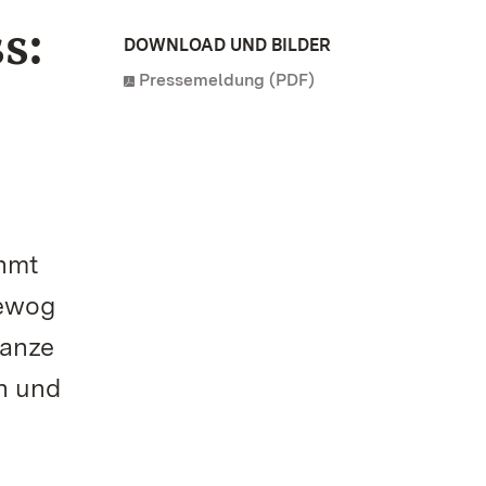
s:
DOWNLOAD UND BILDER
Pressemeldung (PDF)
ühmt
bewog
lanze
n und