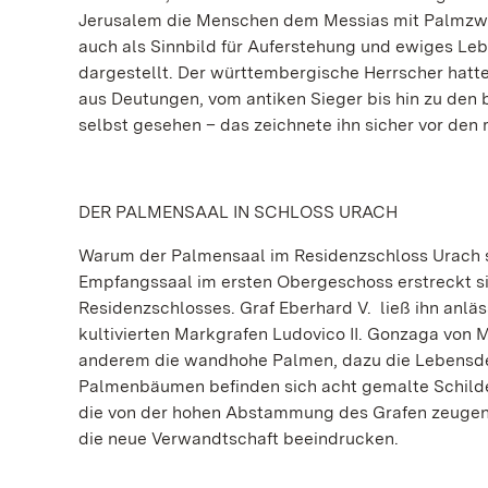
Jerusalem die Menschen dem Messias mit Palmzweig
auch als Sinnbild für Auferstehung und ewiges Le
dargestellt. Der württembergische Herrscher hatte
aus Deutungen, vom antiken Sieger bis hin zu den
selbst gesehen – das zeichnete ihn sicher vor de
DER PALMENSAAL IN SCHLOSS URACH
Warum der Palmensaal im Residenzschloss Urach se
Empfangssaal im ersten Obergeschoss erstreckt s
Residenzschlosses. Graf Eberhard V. ließ ihn anlä
kultivierten Markgrafen Ludovico II. Gonzaga von
anderem die wandhohe Palmen, dazu die Lebensdev
Palmenbäumen befinden sich acht gemalte Schilde
die von der hohen Abstammung des Grafen zeugen. 
die neue Verwandtschaft beeindrucken.