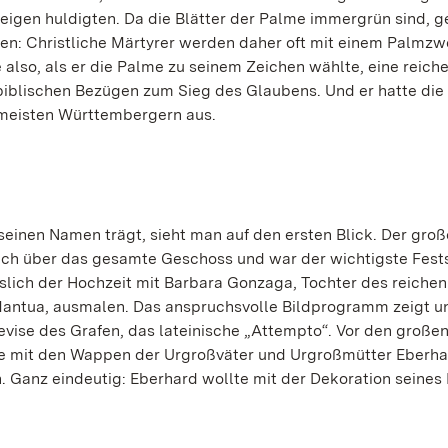
en huldigten. Da die Blätter der Palme immergrün sind, ge
ben: Christliche Märtyrer werden daher oft mit einem Palmzw
 also, als er die Palme zu seinem Zeichen wählte, eine reic
 biblischen Bezügen zum Sieg des Glaubens. Und er hatte di
n meisten Württembergern aus.
inen Namen trägt, sieht man auf den ersten Blick. Der groß
ich über das gesamte Geschoss und war der wichtigste Fest
sslich der Hochzeit mit Barbara Gonzaga, Tochter des reiche
 Mantua, ausmalen. Das anspruchsvolle Bildprogramm zeigt u
ise des Grafen, das lateinische „Attempto“. Vor den große
 mit den Wappen der Urgroßväter und Urgroßmütter Eberhar
Ganz eindeutig: Eberhard wollte mit der Dekoration seines 