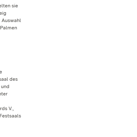
lten sie
eig
he Auswahl
e Palmen
e
saal des
n und
nter
n
ds V.,
Festsaals