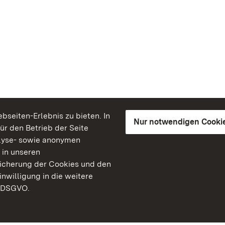
seiten-Erlebnis zu bieten. In
Nur notwendigen Cooki
für den Betrieb der Seite
lyse- sowie anonymen
 in unseren
peicherung der Cookies und den
inwilligung in die weitere
) DSGVO.
Staatliche Schlösser un
Baden-Württemberg