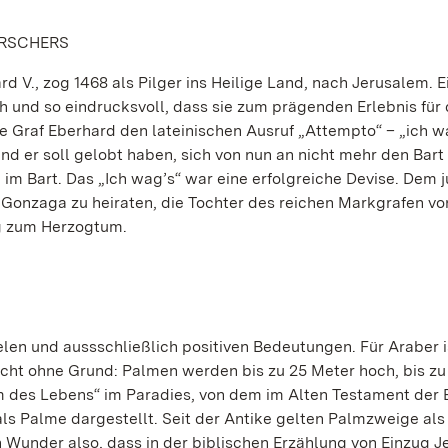
RRSCHERS
 V., zog 1468 als Pilger ins Heilige Land, nach Jerusalem. E
ch und so eindrucksvoll, dass sie zum prägenden Erlebnis für
 Graf Eberhard den lateinischen Ausruf „Attempto“ – „ich w
nd er soll gelobt haben, sich von nun an nicht mehr den Bart
m Bart. Das „Ich wag’s“ war eine erfolgreiche Devise. Dem 
Gonzaga zu heiraten, die Tochter des reichen Markgrafen v
g zum Herzogtum.
elen und aussschließlich positiven Bedeutungen. Für Araber i
icht ohne Grund: Palmen werden bis zu 25 Meter hoch, bis zu
m des Lebens“ im Paradies, von dem im Alten Testament der B
 als Palme dargestellt. Seit der Antike gelten Palmzweige al
n Wunder also, dass in der biblischen Erzählung von Einzug J