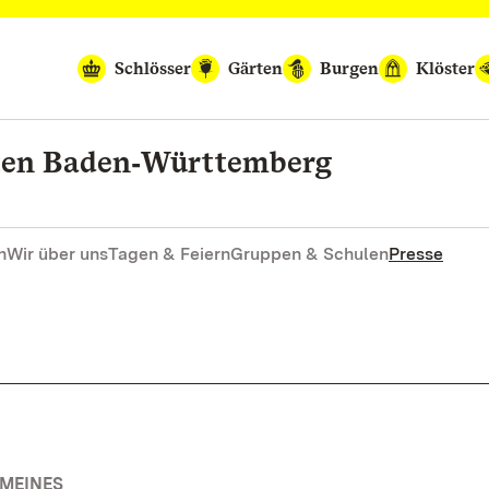
Schlösser
Gärten
Burgen
Klöster
rten Baden‑Württemberg
n
Wir über uns
Tagen & Feiern
Gruppen & Schulen
Presse
EMEINES