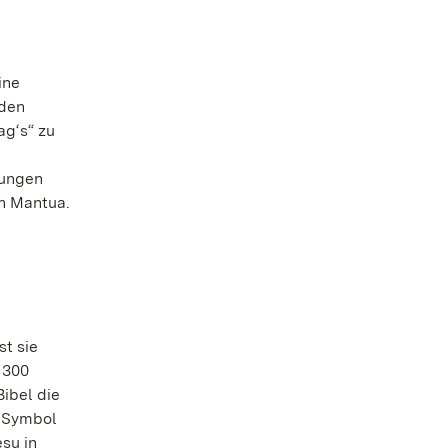
ine
 den
ag‘s“ zu
jungen
on Mantua.
st sie
 300
ibel die
s Symbol
esu in