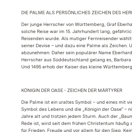
DIE PALME ALS PERSÖNLICHES ZEICHEN DES HE
Der junge Herrscher von Württemberg, Graf Eberhard
solche Reise war im 15. Jahrhundert lang, gefährli
Reisenden wurde. Als mutiger Fernreisender wählte
seiner Devise – und dazu eine Palme als Zeichen. U
abzunehmen: Daher sein populärer Name Eberhard i
Herrscher aus Süddeutschland gelang es, Barbara 
Und 1495 erhob der Kaiser das kleine Württember
KÖNIGIN DER OASE - ZEICHEN DER MÄRTYRER
Die Palme ist ein uraltes Symbol – und eines mit vi
Symbol des Lebens und die „Königin der Oase“ – n
Jahre alt und trotzen jedem Sturm. Auch der „Bau
Rede ist, wird seit dem frühen Christentum häufig
für Frieden, Freude und vor allem für den Sieg. Kei