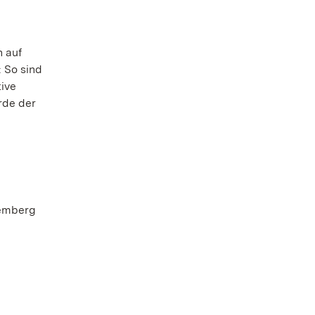
h auf
 So sind
ive
rde der
temberg