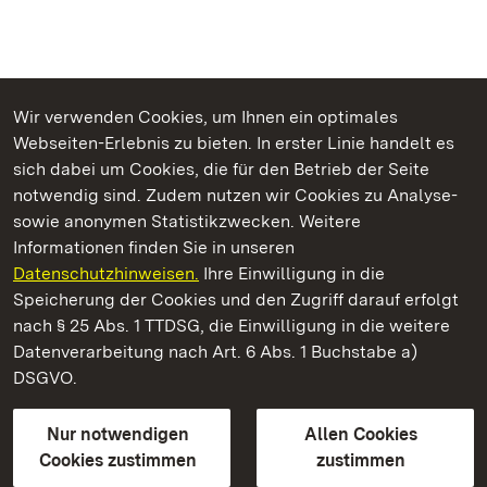
Wir verwenden Cookies, um Ihnen ein optimales
Webseiten-Erlebnis zu bieten. In erster Linie handelt es
Kommen. Staunen. Genießen.
sich dabei um Cookies, die für den Betrieb der Seite
notwendig sind. Zudem nutzen wir Cookies zu Analyse-
sowie anonymen Statistikzwecken. Weitere
Informationen finden Sie in unseren
Datenschutzhinweisen.
Ihre Einwilligung in die
Staatliche Schlösser und Gärten Baden‑Württemberg
Speicherung der Cookies und den Zugriff darauf erfolgt
nach § 25 Abs. 1 TTDSG, die Einwilligung in die weitere
Staatliche Schlösser und Gärten Baden-Württemberg
Datenverarbeitung nach Art. 6 Abs. 1 Buchstabe a)
DSGVO.
Kontakt
FAQ
Impressum
Datenschutz
Gebärdensprache
Leichte Sprache
Erklärung zur Barrierefreiheit
Nur notwendigen
Allen Cookies
BITV-konform (geprüfte Seiten)
Cookies zustimmen
zustimmen