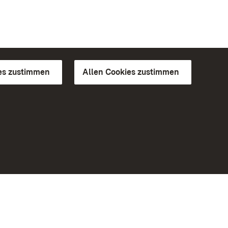
es zustimmen
Allen Cookies zustimmen
d Gärten
Weiteres
Portal
Monumente
Besuchen Sie uns auf Facebook
Besuchen Sie uns auf Instagram
Besuchen Sie uns auf Youtube