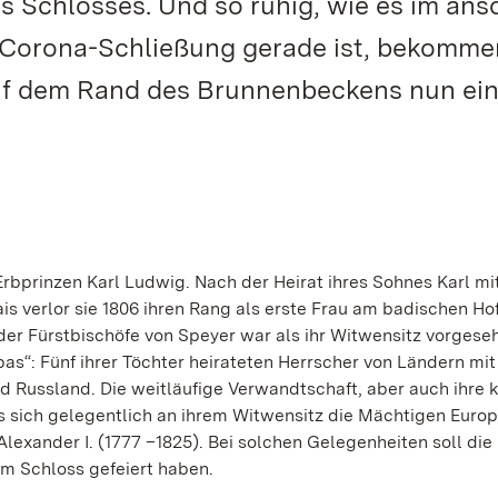
 Schlosses. Und so ruhig, wie es im ans
 Corona-Schließung gerade ist, bekomme
auf dem Rand des Brunnenbeckens nun ei
bprinzen Karl Ludwig. Nach der Heirat ihres Sohnes Karl mi
 verlor sie 1806 ihren Rang als erste Frau am badischen Hof
der Fürstbischöfe von Speyer war als ihr Witwensitz vorgese
s“: Fünf ihrer Töchter heirateten Herrscher von Ländern mit
 Russland. Die weitläufige Verwandtschaft, aber auch ihre k
 sich gelegentlich an ihrem Witwensitz die Mächtigen Euro
lexander I. (1777 –1825). Bei solchen Gelegenheiten soll die
im Schloss gefeiert haben.