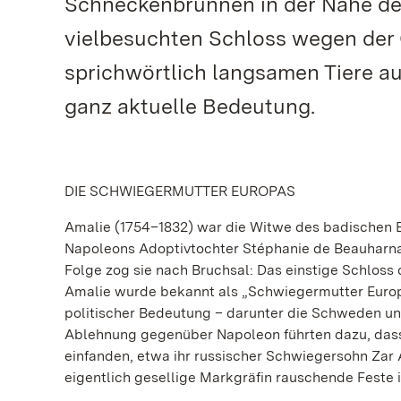
Schneckenbrunnen in der Nähe des
vielbesuchten Schloss wegen der
sprichwörtlich langsamen Tiere 
ganz aktuelle Bedeutung.
DIE SCHWIEGERMUTTER EUROPAS
Amalie (1754–1832) war die Witwe des badischen Er
Napoleons Adoptivtochter Stéphanie de Beauharnais
Folge zog sie nach Bruchsal: Das einstige Schloss 
Amalie wurde bekannt als „Schwiegermutter Europa
politischer Bedeutung – darunter die Schweden und
Ablehnung gegenüber Napoleon führten dazu, dass
einfanden, etwa ihr russischer Schwiegersohn Zar A
eigentlich gesellige Markgräfin rauschende Feste 