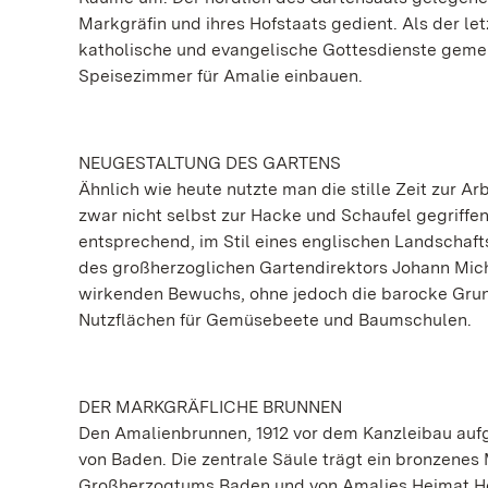
Markgräfin und ihres Hofstaats gedient. Als der le
katholische und evangelische Gottesdienste gemei
Speisezimmer für Amalie einbauen.
NEUGESTALTUNG DES GARTENS
Ähnlich wie heute nutzte man die stille Zeit zur A
zwar nicht selbst zur Hacke und Schaufel gegriffe
entsprechend, im Stil eines englischen Landschaft
des großherzoglichen Gartendirektors Johann Mich
wirkenden Bewuchs, ohne jedoch die barocke Grund
Nutzflächen für Gemüsebeete und Baumschulen.
DER MARKGRÄFLICHE BRUNNEN
Den Amalienbrunnen, 1912 vor dem Kanzleibau aufge
von Baden. Die zentrale Säule trägt ein bronzene
Großherzogtums Baden und von Amalies Heimat He