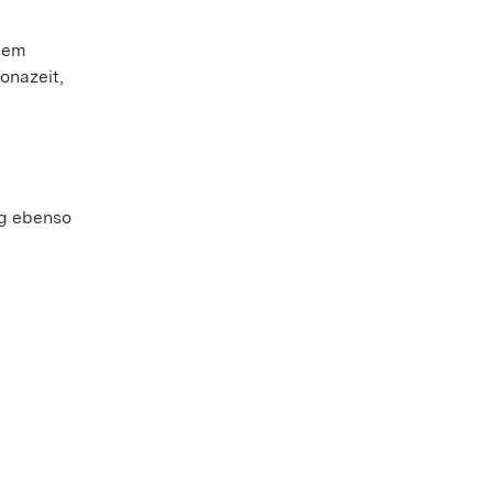
 dem
onazeit,
rg ebenso