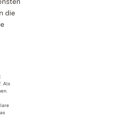
onsten
n die
ne
t
. Als
hen.
lare
pas