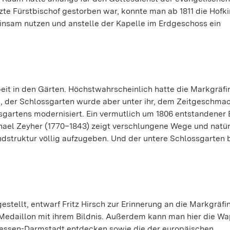
tzte Fürstbischof gestorben war, konnte man ab 1811 die Hofki
nsam nutzen und anstelle der Kapelle im Erdgeschoss ein
rbeit in den Gärten. Höchstwahrscheinlich hatte die Markgräfi
n, der Schlossgarten wurde aber unter ihr, dem Zeitgeschma
sgartens modernisiert. Ein vermutlich um 1806 entstandener 
ael Zeyher (1770–1843) zeigt verschlungene Wege und natür
struktur völlig aufzugeben. Und der untere Schlossgarten 
stellt, entwarf Fritz Hirsch zur Erinnerung an die Markgräfi
s Medaillon mit ihrem Bildnis. Außerdem kann man hier die W
ssen-Darmstadt entdecken sowie die der europäischen