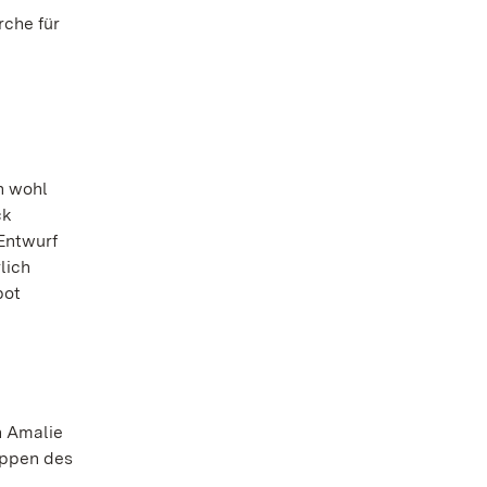
rche für
n wohl
ck
Entwurf
lich
bot
n Amalie
appen des