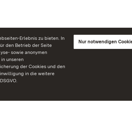
seiten-Erlebnis zu bieten. In
Nur notwendigen Cooki
für den Betrieb der Seite
lyse- sowie anonymen
 in unseren
peicherung der Cookies und den
inwilligung in die weitere
) DSGVO.
Staatliche Schlösser un
Baden-Württemberg
Kontakt
FAQ
Impressum
Datenschutz