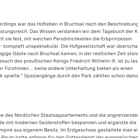
rdings war das Hofleben in Bruchsal nach den Beschreibung
slungsreich. Das Wissen verdanken wir dem Tagebuch der K
elt sie fest, mit welchen Persönlichkeiten die Erbprinzessin
: komplett unspektakulär. Die Hofgesellschaft war überschau
ngige Gäste nach Bruchsal kamen; in der restlichen Zeit stan
uch des preußischen Königs Friedrich Wilhelm III. ist zu les
 Fürstinnen … keine andere Unterhaltung bieten als einen
k spielte.“ Spaziergänge durch den Park zählten schon dama
me des Nördlichen Staatsappartements und die angrenzende
ände mit modernen Seidenstoffen bespannen und ergänzte die
pire aus eigenem Besitz. Im Erdgeschoss gestaltete man ei
 Raum hatte anfangs für den Gottesdienst der evangelischen