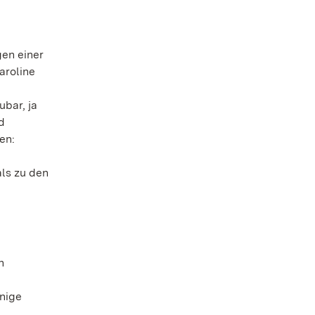
en einer
aroline
bar, ja
d
en:
ls zu den
n
nige