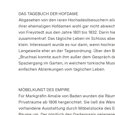
DAS TAGEBUCH DER HOFDAME
Abgesehen von den raren Hochadeslbesuchern alle
ihrer ehemaligen Hofdamen wohl gar nicht abwech
von Freystedt aus den Jahre 1801 bis 1832. Darin hi
zusammentraf. Das tägliche Leben im Schloss aber
klein. Interessant wurde es nur dann, wenn hochra
Langeweile eher an der Tagesordnung. Über den Bes
„Bruchsal konnte auch ihm außer dem Gespräch der
Spaziergang im Garten, in welchem türkische Musi
einfachen Ablenkungen vom täglichen Leben.
MÖBELKUNST DES EMPIRE
Für Markgräfin Amalie von Baden wurden die Räu
Privaträume ab 1806 hergerichtet. Sie ließ die W
vorhandene Ausstattung durch Möbelstücke des Em
Räume um. Der nördlich des Gartensaals gelegene