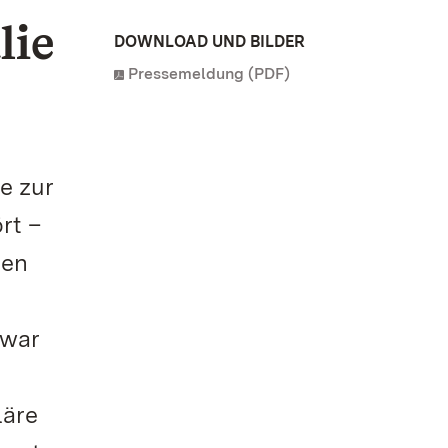
lie
DOWNLOAD UND BILDER
Pressemeldung (PDF)
e zur
rt –
ren
 war
läre