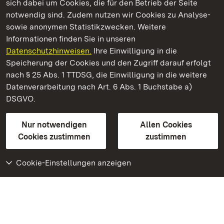
sich dabei um Cookies, die für den Betrieb der Seite
notwendig sind. Zudem nutzen wir Cookies zu Analyse-
sowie anonymen Statistikzwecken. Weitere
Informationen finden Sie in unseren
Datenschutzhinweisen.
Ihre Einwilligung in die
Staatliche Schlösser und Gärten Baden‑Württemberg
Speicherung der Cookies und den Zugriff darauf erfolgt
nach § 25 Abs. 1 TTDSG, die Einwilligung in die weitere
Staatliche Schlösser und Gärten Baden-Württemberg
Datenverarbeitung nach Art. 6 Abs. 1 Buchstabe a)
DSGVO.
Kontakt
FAQ
Impressum
Datenschutz
Gebärdensprache
Leichte Sprache
Erklärung zur Barrierefreiheit
Nur notwendigen
Allen Cookies
BITV-konform (geprüfte Seiten)
Cookies zustimmen
zustimmen
Cookie-Einstellungen anzeigen
Weiteres
Portal
Monumente
Besuchen Sie uns auf
Facebook
Besuchen Sie uns auf