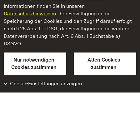
Informationen finden Sie in unseren
Datenschutzhinweisen.
Ihre Einwilligung in die
Staatliche Schlösser und Gärten Baden‑Württemberg
Speicherung der Cookies und den Zugriff darauf erfolgt
nach § 25 Abs. 1 TTDSG, die Einwilligung in die weitere
Staatliche Schlösser und Gärten Baden-Württemberg
Datenverarbeitung nach Art. 6 Abs. 1 Buchstabe a)
DSGVO.
Kontakt
FAQ
Impressum
Datenschutz
Gebärdensprache
Leichte Sprache
Erklärung zur Barrierefreiheit
Nur notwendigen
Allen Cookies
BITV-konform (geprüfte Seiten)
Cookies zustimmen
zustimmen
Cookie-Einstellungen anzeigen
Weiteres
Portal
Monumente
Besuchen Sie uns auf
Facebook
Besuchen Sie uns auf
Instagram
Besuchen Sie uns auf
Youtube