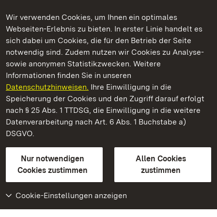
Wir verwenden Cookies, um Ihnen ein optimales
Webseiten-Erlebnis zu bieten. In erster Linie handelt es
Kommen. Staunen. Genießen.
sich dabei um Cookies, die für den Betrieb der Seite
notwendig sind. Zudem nutzen wir Cookies zu Analyse-
sowie anonymen Statistikzwecken. Weitere
Informationen finden Sie in unseren
Datenschutzhinweisen.
Ihre Einwilligung in die
Staatliche Schlösser und Gärten Baden‑Württemberg
Speicherung der Cookies und den Zugriff darauf erfolgt
nach § 25 Abs. 1 TTDSG, die Einwilligung in die weitere
Staatliche Schlösser und Gärten Baden-Württemberg
Datenverarbeitung nach Art. 6 Abs. 1 Buchstabe a)
DSGVO.
Kontakt
FAQ
Impressum
Datenschutz
Gebärdensprache
Leichte Sprache
Erklärung zur Barrierefreiheit
Nur notwendigen
Allen Cookies
BITV-konform (geprüfte Seiten)
Cookies zustimmen
zustimmen
Cookie-Einstellungen anzeigen
Weiteres
Portal
Monumente