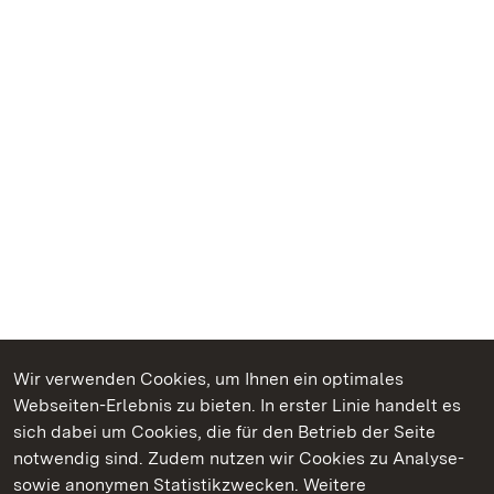
Wir verwenden Cookies, um Ihnen ein optimales
Webseiten-Erlebnis zu bieten. In erster Linie handelt es
Kommen. Staunen. Genießen.
sich dabei um Cookies, die für den Betrieb der Seite
notwendig sind. Zudem nutzen wir Cookies zu Analyse-
sowie anonymen Statistikzwecken. Weitere