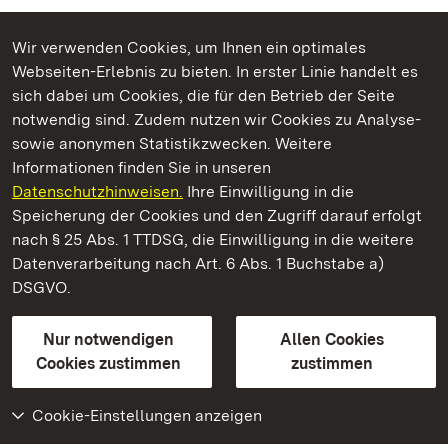
Wir verwenden Cookies, um Ihnen ein optimales
Webseiten-Erlebnis zu bieten. In erster Linie handelt es
Kommen. Staunen. Genießen.
sich dabei um Cookies, die für den Betrieb der Seite
notwendig sind. Zudem nutzen wir Cookies zu Analyse-
sowie anonymen Statistikzwecken. Weitere
Informationen finden Sie in unseren
Datenschutzhinweisen.
Ihre Einwilligung in die
Staatliche Schlösser und Gärten Baden‑Württemberg
Speicherung der Cookies und den Zugriff darauf erfolgt
nach § 25 Abs. 1 TTDSG, die Einwilligung in die weitere
Staatliche Schlösser und Gärten Baden-Württemberg
Datenverarbeitung nach Art. 6 Abs. 1 Buchstabe a)
DSGVO.
Kontakt
FAQ
Impressum
Datenschutz
Gebärdensprache
Leichte Sprache
Erklärung zur Barrierefreiheit
Nur notwendigen
Allen Cookies
BITV-konform (geprüfte Seiten)
Cookies zustimmen
zustimmen
Cookie-Einstellungen anzeigen
Weiteres