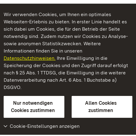
Wir verwenden Cookies, um Ihnen ein optimales
Webseiten-Erlebnis zu bieten. In erster Linie handelt es
Kommen. Staunen. Genießen.
sich dabei um Cookies, die für den Betrieb der Seite
notwendig sind. Zudem nutzen wir Cookies zu Analyse-
sowie anonymen Statistikzwecken. Weitere
Informationen finden Sie in unseren
Datenschutzhinweisen.
Ihre Einwilligung in die
Staatliche Schlösser und Gärten Baden‑Württemberg
Speicherung der Cookies und den Zugriff darauf erfolgt
nach § 25 Abs. 1 TTDSG, die Einwilligung in die weitere
Staatliche Schlösser und Gärten Baden-Württemberg
Datenverarbeitung nach Art. 6 Abs. 1 Buchstabe a)
DSGVO.
Kontakt
FAQ
Impressum
Datenschutz
Gebärdensprache
Leichte Sprache
Erklärung zur Barrierefreiheit
Nur notwendigen
Allen Cookies
BITV-konform (geprüfte Seiten)
Cookies zustimmen
zustimmen
Cookie-Einstellungen anzeigen
Weiteres