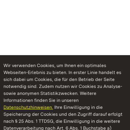
Wir verwenden Cookies, um Ihnen ein optimales
Webseiten-Erlebnis zu bieten. In erster Linie handelt es
Kommen. Staunen. Genießen.
sich dabei um Cookies, die für den Betrieb der Seite
notwendig sind. Zudem nutzen wir Cookies zu Analyse-
sowie anonymen Statistikzwecken. Weitere
Informationen finden Sie in unseren
Datenschutzhinweisen.
Ihre Einwilligung in die
Staatliche Schlösser und Gärten Baden‑Württemberg
Speicherung der Cookies und den Zugriff darauf erfolgt
nach § 25 Abs. 1 TTDSG, die Einwilligung in die weitere
Staatliche Schlösser und Gärten Baden-Württemberg
Datenverarbeitung nach Art. 6 Abs. 1 Buchstabe a)