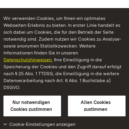
Wir verwenden Cookies, um Ihnen ein optimales
Webseiten-Erlebnis zu bieten. In erster Linie handelt es
Kommen. Staunen. Genießen.
sich dabei um Cookies, die für den Betrieb der Seite
notwendig sind. Zudem nutzen wir Cookies zu Analyse-
sowie anonymen Statistikzwecken. Weitere
Informationen finden Sie in unseren
Datenschutzhinweisen.
Ihre Einwilligung in die
Staatliche Schlösser und Gärten Baden‑Württemberg
Speicherung der Cookies und den Zugriff darauf erfolgt
nach § 25 Abs. 1 TTDSG, die Einwilligung in die weitere
Staatliche Schlösser und Gärten Baden-Württemberg
Datenverarbeitung nach Art. 6 Abs. 1 Buchstabe a)
DSGVO.
Kontakt
FAQ
Impressum
Datenschutz
Gebärdensprache
Leichte Sprache
Erklärung zur Barrierefreiheit
Nur notwendigen
Allen Cookies
BITV-konform (geprüfte Seiten)
Cookies zustimmen
zustimmen
Cookie-Einstellungen anzeigen
Weiteres