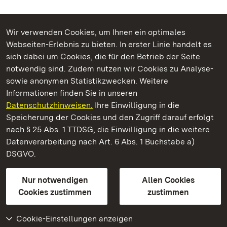
Wir verwenden Cookies, um Ihnen ein optimales
Webseiten-Erlebnis zu bieten. In erster Linie handelt es
Kommen. Staunen. Genießen.
sich dabei um Cookies, die für den Betrieb der Seite
notwendig sind. Zudem nutzen wir Cookies zu Analyse-
sowie anonymen Statistikzwecken. Weitere
Informationen finden Sie in unseren
Datenschutzhinweisen.
Ihre Einwilligung in die
Staatliche Schlösser und Gärten Baden‑Württemberg
Speicherung der Cookies und den Zugriff darauf erfolgt
nach § 25 Abs. 1 TTDSG, die Einwilligung in die weitere
Staatliche Schlösser und Gärten Baden-Württemberg
Datenverarbeitung nach Art. 6 Abs. 1 Buchstabe a)
DSGVO.
Kontakt
FAQ
Impressum
Datenschutz
Gebärdensprache
Leichte Sprache
Erklärung zur Barrierefreiheit
Nur notwendigen
Allen Cookies
BITV-konform (geprüfte Seiten)
Cookies zustimmen
zustimmen
Cookie-Einstellungen anzeigen
Weiteres