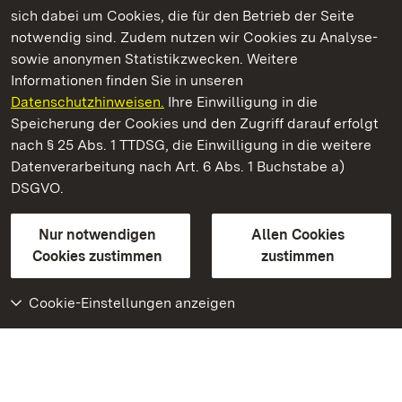
Kommen. Staunen. Genießen.
sich dabei um Cookies, die für den Betrieb der Seite
notwendig sind. Zudem nutzen wir Cookies zu Analyse-
sowie anonymen Statistikzwecken. Weitere
Informationen finden Sie in unseren
Datenschutzhinweisen.
Ihre Einwilligung in die
Staatliche Schlösser und Gärten Baden‑Württemberg
Speicherung der Cookies und den Zugriff darauf erfolgt
nach § 25 Abs. 1 TTDSG, die Einwilligung in die weitere
Staatliche Schlösser und Gärten Baden-Württemberg
Datenverarbeitung nach Art. 6 Abs. 1 Buchstabe a)
DSGVO.
Kontakt
FAQ
Impressum
Datenschutz
Gebärdensprache
Leichte Sprache
Erklärung zur Barrierefreiheit
Nur notwendigen
Allen Cookies
BITV-konform (geprüfte Seiten)
Cookies zustimmen
zustimmen
Cookie-Einstellungen anzeigen
Weiteres
Portal
Monumente
Besuchen Sie uns auf
Facebook