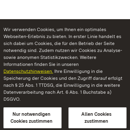
Wir verwenden Cookies, um Ihnen ein optimales
Webseiten-Erlebnis zu bieten. In erster Linie handelt es
Kommen. Staunen. Genießen.
sich dabei um Cookies, die für den Betrieb der Seite
notwendig sind. Zudem nutzen wir Cookies zu Analyse-
sowie anonymen Statistikzwecken. Weitere
Informationen finden Sie in unseren
Datenschutzhinweisen.
Ihre Einwilligung in die
Staatliche Schlösser und Gärten Baden‑Württemberg
Speicherung der Cookies und den Zugriff darauf erfolgt
nach § 25 Abs. 1 TTDSG, die Einwilligung in die weitere
Staatliche Schlösser und Gärten Baden-Württemberg
Datenverarbeitung nach Art. 6 Abs. 1 Buchstabe a)
DSGVO.
Kontakt
FAQ
Impressum
Datenschutz
Gebärdensprache
Leichte Sprache
Erklärung zur Barrierefreiheit
Nur notwendigen
Allen Cookies
BITV-konform (geprüfte Seiten)
Cookies zustimmen
zustimmen