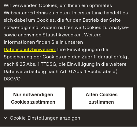
Wir verwenden Cookies, um Ihnen ein optimales
Webseiten-Erlebnis zu bieten. In erster Linie handelt es
Kommen. Staunen. Genießen.
sich dabei um Cookies, die für den Betrieb der Seite
notwendig sind. Zudem nutzen wir Cookies zu Analyse-
sowie anonymen Statistikzwecken. Weitere
Informationen finden Sie in unseren
Datenschutzhinweisen.
Ihre Einwilligung in die
Staatliche Schlösser und Gärten Baden‑Württemberg
Speicherung der Cookies und den Zugriff darauf erfolgt
nach § 25 Abs. 1 TTDSG, die Einwilligung in die weitere
Staatliche Schlösser und Gärten Baden-Württemberg
Datenverarbeitung nach Art. 6 Abs. 1 Buchstabe a)
DSGVO.
Kontakt
FAQ
Impressum
Datenschutz
Gebärdensprache
Leichte Sprache
Erklärung zur Barrierefreiheit
Nur notwendigen
Allen Cookies
BITV-konform (geprüfte Seiten)
Cookies zustimmen
zustimmen
Cookie-Einstellungen anzeigen
Weiteres
Portal
Monumente