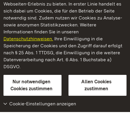
Webseiten-Erlebnis zu bieten. In erster Linie handelt es
Kommen. Staunen. Genießen.
sich dabei um Cookies, die für den Betrieb der Seite
notwendig sind. Zudem nutzen wir Cookies zu Analyse-
sowie anonymen Statistikzwecken. Weitere
Informationen finden Sie in unseren
Datenschutzhinweisen.
Ihre Einwilligung in die
Staatliche Schlösser und Gärten Baden‑Württemberg
Speicherung der Cookies und den Zugriff darauf erfolgt
nach § 25 Abs. 1 TTDSG, die Einwilligung in die weitere
Staatliche Schlösser und Gärten Baden-Württemberg
Datenverarbeitung nach Art. 6 Abs. 1 Buchstabe a)
DSGVO.
Kontakt
FAQ
Impressum
Datenschutz
Gebärdensprache
Leichte Sprache
Erklärung zur Barrierefreiheit
Nur notwendigen
Allen Cookies
BITV-konform (geprüfte Seiten)
Cookies zustimmen
zustimmen
Cookie-Einstellungen anzeigen
Weiteres
Portal
Monumente
Besuchen Sie uns auf