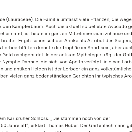
e (Lauraceae). Die Familie umfasst viele Pflanzen, die wege
 den Kampferbaum. Auch die aktuell so beliebte Avocado g
beheimatet, ist heute im ganzen Mittelmeerraum zuhause und
reitet. Er gilt schon seit der Antike als Attribut des Siegers,
Lorbeerblättern konnte die Trophäe im Sport sein, aber auc
in Gold nachgebildet. In der antiken Mythologie trägt der Got
r Nymphe Daphne, die sich, von Apollo verfolgt, in einen Lo
n und antiken Helden ist der Lorbeer ein ganz volkstümliche
eben vielen ganz bodenständigen Gerichten ihr typisches Aro
em Karlsruher Schloss: „Die stammen noch von der
50 Jahre alt“, erklärt Thomas Huber. Der Gartenfachmann gi