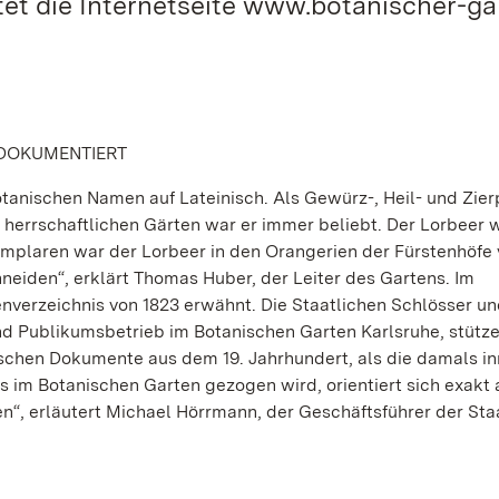
et die Internetseite www.botanischer-ga
 DOKUMENTIERT
otanischen Namen auf Lateinisch. Als Gewürz-, Heil- und Zier
en herrschaftlichen Gärten war er immer beliebt. Der Lorbeer
mplaren war der Lorbeer in den Orangerien der Fürstenhöfe 
neiden“, erklärt Thomas Huber, der Leiter des Gartens. Im
enverzeichnis von 1823 erwähnt. Die Staatlichen Schlösser u
d Publikumsbetrieb im Botanischen Garten Karlsruhe, stütze
ischen Dokumente aus dem 19. Jahrhundert, als die damals i
 im Botanischen Garten gezogen wird, orientiert sich exakt
en“, erläutert Michael Hörrmann, der Geschäftsführer der Sta