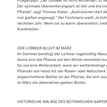
Pflegetipps: „Der Lorbeer ist nicht winterhart. Er
Der optimale Überwinterungsort ist hell und bis m
Pflanze“, sagt Thomas Huber: „Austrocknen darf de
mal gießen angesagt.“ Der Fachmann weiß: Je kühl
nächsten Jahr. Wenn sie zu warm überwintern, trei
Krankheiten.
DER LORBEER BLÜHT IM MÄRZ
Im Sommer benötigt der Lorbeer regelmäßig Wasse
damit sich die Pflanze auf den Winter einstellen ka
für uns eine Winterarbeit, wenn wir wetterbedingt 
Pflanzen von Hand mit der Rosen- oder Rebschere 
angeschnittene Blätter an der Pflanze, die sich u
im März die dekorativen gelben Blüten.
HISTORISCHE ANLAGE DES BOTANISCHEN GARTE