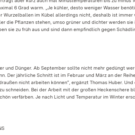
 verträgt aber kurz auch mal Minustemperaturen bis zu minus 1
aximal 6 Grad warm. „Je kühler, desto weniger Wasser benöti
r Wurzelballen im Kübel allerdings nicht, deshalb ist immer
er die Pflanzen stehen, umso grüner und dichter werden sie
ben sie zu früh aus und sind dann empfindlich gegen Schädl
r und Dünger. Ab September sollte nicht mehr gedüngt wer
nn. Der jährliche Schnitt ist im Februar und März an der Reihe
draußen nicht arbeiten können“, ergänzt Thomas Huber. Und e
zu schneiden. Bei der Arbeit mit der großen Heckenschere b
nschön verfärben. Je nach Licht und Temperatur im Winter ers
NS