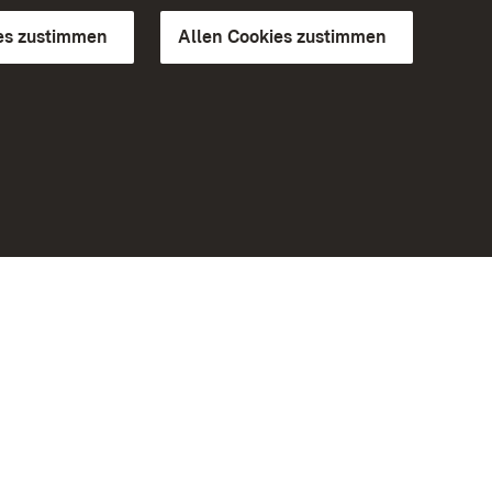
es zustimmen
Allen Cookies zustimmen
d Gärten
Weiteres
Portal
Monumente
Besuchen Sie uns auf Facebook
Besuchen Sie uns auf Instagram
Besuchen Sie uns auf Youtube
Lernen Sie unsere Apps kennen
iheit
Google Play Store
eiten)
App Store für iPhone