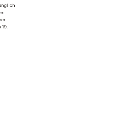
ünglich
en
her
 19.