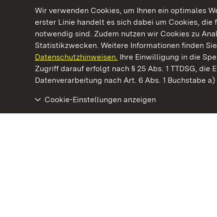
Wir verwenden Cookies, um Ihnen ein optimales Web
erster Linie handelt es sich dabei um Cookies, die 
notwendig sind. Zudem nutzen wir Cookies zu Ana
Statistikzwecken. Weitere Informationen finden Sie
Datenschutzhinweisen.
Ihre Einwilligung in die S
Kommen. Staunen. Genießen.
Zugriff darauf erfolgt nach § 25 Abs. 1 TTDSG, die E
Datenverarbeitung nach Art. 6 Abs. 1 Buchstabe a
Cookie-Einstellungen anzeigen
Staatliche Schlösser und Gärten Baden‑Württemberg