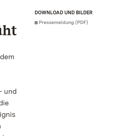
DOWNLOAD UND BILDER
Pressemeldung (PDF)
üht
s dem
– und
die
ignis
m