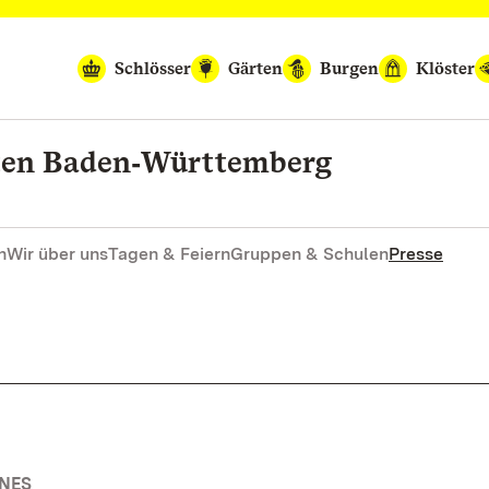
Schlösser
Gärten
Burgen
Klöster
rten Baden‑Württemberg
n
Wir über uns
Tagen & Feiern
Gruppen & Schulen
Presse
INES