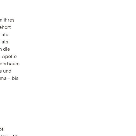
n ihres
ehört
 als
 als
h die
t Apollo
rbeerbaum
s und
ma – bis
bt