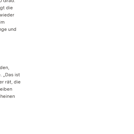
0 Grad.“
gt die
 wieder
 im
inge und
den,
. „Das ist
r rät, die
leiben
cheinen