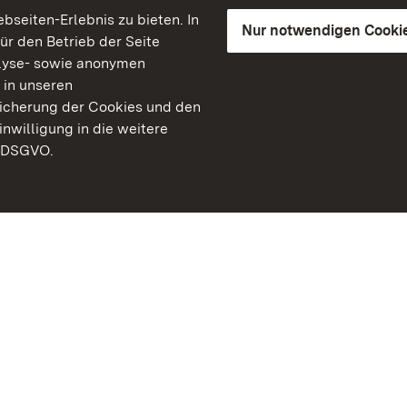
seiten-Erlebnis zu bieten. In
Nur notwendigen Cooki
für den Betrieb der Seite
lyse- sowie anonymen
 in unseren
peicherung der Cookies und den
inwilligung in die weitere
) DSGVO.
Staatliche Schlösser un
Baden-Württemberg
Kontakt
FAQ
Impressum
Datenschutz
Gebärdensprache
Leichte Sprache
Erklärung zur Barrierefre
BITV-konform (geprüfte S