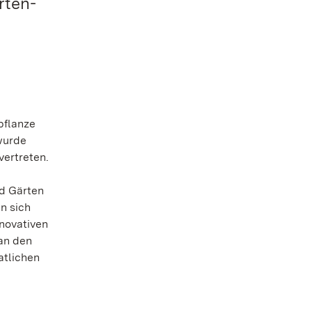
rten-
pflanze
 wurde
vertreten.
nd Gärten
n sich
nnovativen
 an den
atlichen