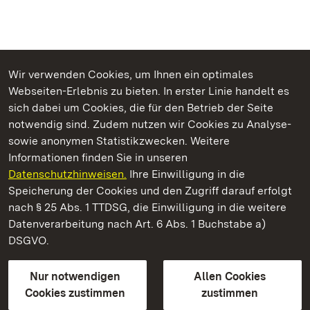
Wir verwenden Cookies, um Ihnen ein optimales
Webseiten-Erlebnis zu bieten. In erster Linie handelt es
Kommen. Staunen. Genießen.
sich dabei um Cookies, die für den Betrieb der Seite
notwendig sind. Zudem nutzen wir Cookies zu Analyse-
sowie anonymen Statistikzwecken. Weitere
Informationen finden Sie in unseren
Datenschutzhinweisen.
Ihre Einwilligung in die
Staatliche Schlösser und Gärten Baden‑Württemberg
Speicherung der Cookies und den Zugriff darauf erfolgt
nach § 25 Abs. 1 TTDSG, die Einwilligung in die weitere
Staatliche Schlösser und Gärten Baden-Württemberg
Datenverarbeitung nach Art. 6 Abs. 1 Buchstabe a)
DSGVO.
Kontakt
FAQ
Impressum
Datenschutz
Gebärdensprache
Leichte Sprache
Erklärung zur Barrierefreiheit
Nur notwendigen
Allen Cookies
BITV-konform (geprüfte Seiten)
Cookies zustimmen
zustimmen