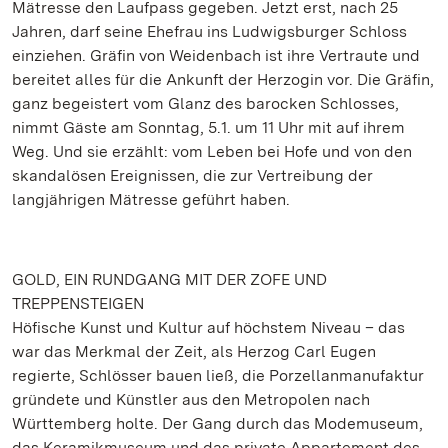
Mätresse den Laufpass gegeben. Jetzt erst, nach 25
Jahren, darf seine Ehefrau ins Ludwigsburger Schloss
einziehen. Gräfin von Weidenbach ist ihre Vertraute und
bereitet alles für die Ankunft der Herzogin vor. Die Gräfin,
ganz begeistert vom Glanz des barocken Schlosses,
nimmt Gäste am Sonntag, 5.1. um 11 Uhr mit auf ihrem
Weg. Und sie erzählt: vom Leben bei Hofe und von den
skandalösen Ereignissen, die zur Vertreibung der
langjährigen Mätresse geführt haben.
GOLD, EIN RUNDGANG MIT DER ZOFE UND
TREPPENSTEIGEN
Höfische Kunst und Kultur auf höchstem Niveau – das
war das Merkmal der Zeit, als Herzog Carl Eugen
regierte, Schlösser bauen ließ, die Porzellanmanufaktur
gründete und Künstler aus den Metropolen nach
Württemberg holte. Der Gang durch das Modemuseum,
das Keramikmuseum und das private Appartement des