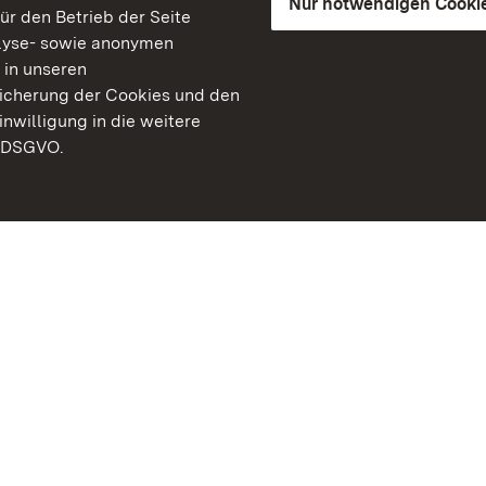
Nur notwendigen Cooki
für den Betrieb der Seite
lyse- sowie anonymen
 in unseren
peicherung der Cookies und den
inwilligung in die weitere
) DSGVO.
Staatliche Schlösser un
Baden-Württemberg
Kontakt
FAQ
Impressum
Datenschutz
Gebärdensprache
Leichte Sprache
Erklärung zur Barrierefre
BITV-konform (geprüfte S