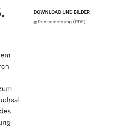
.
DOWNLOAD UND BILDER
Pressemeldung (PDF)
 dem
rch
 zum
uchsal
 des
dung