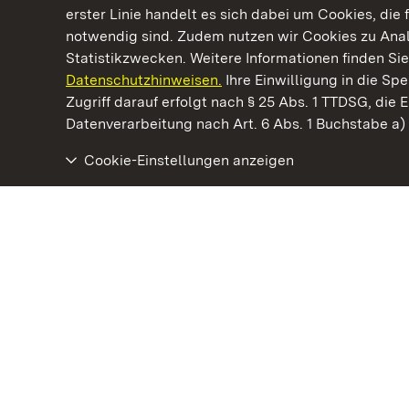
erster Linie handelt es sich dabei um Cookies, die 
notwendig sind. Zudem nutzen wir Cookies zu Ana
Statistikzwecken. Weitere Informationen finden Sie
Datenschutzhinweisen.
Ihre Einwilligung in die S
Kommen. Staunen. Genießen.
Zugriff darauf erfolgt nach § 25 Abs. 1 TTDSG, die E
Datenverarbeitung nach Art. 6 Abs. 1 Buchstabe a
Cookie-Einstellungen anzeigen
Staatliche Schlösser und Gärten Baden‑Württemberg