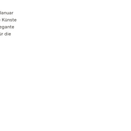
Januar
e Künste
legante
ür die