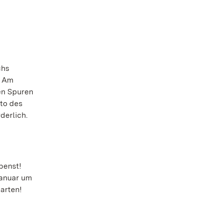
chs
. Am
en Spuren
to des
derlich.
penst!
Januar um
Garten!