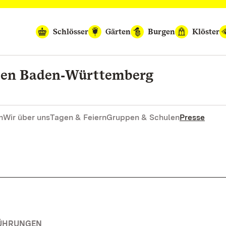
Schlösser
Gärten
Burgen
Klöster
rten Baden‑Württemberg
n
Wir über uns
Tagen & Feiern
Gruppen & Schulen
Presse
FÜHRUNGEN