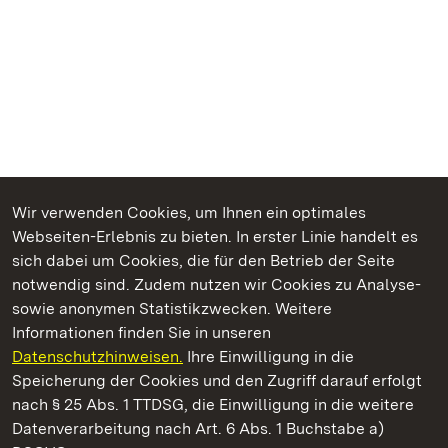
Wir verwenden Cookies, um Ihnen ein optimales
Webseiten-Erlebnis zu bieten. In erster Linie handelt es
Kommen. Staunen. Genießen.
sich dabei um Cookies, die für den Betrieb der Seite
notwendig sind. Zudem nutzen wir Cookies zu Analyse-
sowie anonymen Statistikzwecken. Weitere
Informationen finden Sie in unseren
Datenschutzhinweisen.
Ihre Einwilligung in die
Staatliche Schlösser und Gärten Baden‑Württemberg
Speicherung der Cookies und den Zugriff darauf erfolgt
nach § 25 Abs. 1 TTDSG, die Einwilligung in die weitere
Staatliche Schlösser und Gärten Baden-Württemberg
Datenverarbeitung nach Art. 6 Abs. 1 Buchstabe a)