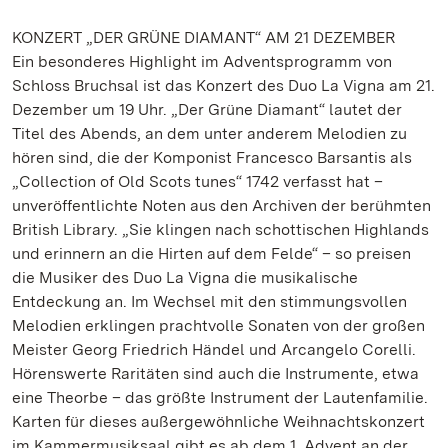
KONZERT „DER GRÜNE DIAMANT“ AM 21 DEZEMBER
Ein besonderes Highlight im Adventsprogramm von
Schloss Bruchsal ist das Konzert des Duo La Vigna am 21.
Dezember um 19 Uhr. „Der Grüne Diamant“ lautet der
Titel des Abends, an dem unter anderem Melodien zu
hören sind, die der Komponist Francesco Barsantis als
„Collection of Old Scots tunes“ 1742 verfasst hat –
unveröffentlichte Noten aus den Archiven der berühmten
British Library. „Sie klingen nach schottischen Highlands
und erinnern an die Hirten auf dem Felde“ – so preisen
die Musiker des Duo La Vigna die musikalische
Entdeckung an. Im Wechsel mit den stimmungsvollen
Melodien erklingen prachtvolle Sonaten von der großen
Meister Georg Friedrich Händel und Arcangelo Corelli.
Hörenswerte Raritäten sind auch die Instrumente, etwa
eine Theorbe – das größte Instrument der Lautenfamilie.
Karten für dieses außergewöhnliche Weihnachtskonzert
im Kammermusiksaal gibt es ab dem 1. Advent an der