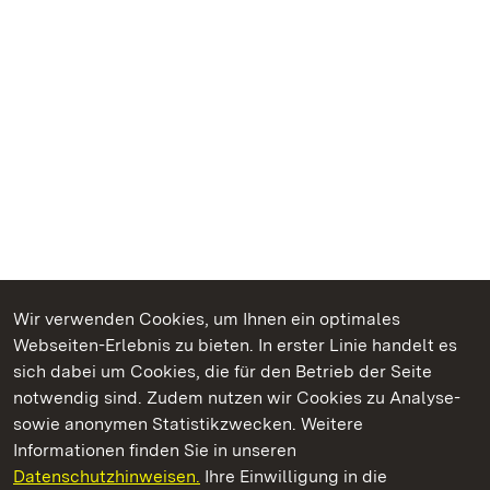
Wir verwenden Cookies, um Ihnen ein optimales
Webseiten-Erlebnis zu bieten. In erster Linie handelt es
Kommen. Staunen. Genießen.
sich dabei um Cookies, die für den Betrieb der Seite
notwendig sind. Zudem nutzen wir Cookies zu Analyse-
sowie anonymen Statistikzwecken. Weitere
Informationen finden Sie in unseren
Datenschutzhinweisen.
Ihre Einwilligung in die
Staatliche Schlösser und Gärten Baden‑Württemberg