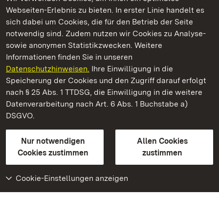
Webseiten-Erlebnis zu bieten. In erster Linie handelt es
Kommen. Staunen. Genießen.
sich dabei um Cookies, die für den Betrieb der Seite
notwendig sind. Zudem nutzen wir Cookies zu Analyse-
sowie anonymen Statistikzwecken. Weitere
Informationen finden Sie in unseren
Datenschutzhinweisen.
Ihre Einwilligung in die
Staatliche Schlösser und Gärten Baden‑Württemberg
Speicherung der Cookies und den Zugriff darauf erfolgt
nach § 25 Abs. 1 TTDSG, die Einwilligung in die weitere
Staatliche Schlösser und Gärten Baden-Württemberg
Datenverarbeitung nach Art. 6 Abs. 1 Buchstabe a)
DSGVO.
Kontakt
FAQ
Impressum
Datenschutz
Gebärdensprache
Leichte Sprache
Erklärung zur Barrierefreiheit
Nur notwendigen
Allen Cookies
BITV-konform (geprüfte Seiten)
Cookies zustimmen
zustimmen
Cookie-Einstellungen anzeigen
Weiteres
Portal
Monumente
Besuchen Sie uns auf