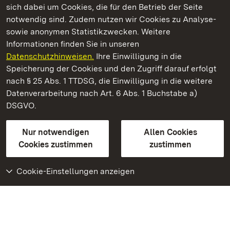
sich dabei um Cookies, die für den Betrieb der Seite
notwendig sind. Zudem nutzen wir Cookies zu Analyse-
sowie anonymen Statistikzwecken. Weitere
Informationen finden Sie in unseren
Datenschutzhinweisen.
Ihre Einwilligung in die
Staatliche Schlösser und Gärten Baden‑Württemberg
Speicherung der Cookies und den Zugriff darauf erfolgt
nach § 25 Abs. 1 TTDSG, die Einwilligung in die weitere
Staatliche Schlösser und Gärten Baden-Württemberg
Datenverarbeitung nach Art. 6 Abs. 1 Buchstabe a)
DSGVO.
Kontakt
FAQ
Impressum
Datenschutz
Gebärdensprache
Leichte Sprache
Erklärung zur Barrierefreiheit
Nur notwendigen
Allen Cookies
BITV-konform (geprüfte Seiten)
Cookies zustimmen
zustimmen
Cookie-Einstellungen anzeigen
Weiteres
Portal
Monumente
Besuchen Sie uns auf
Facebook
Besuchen Sie uns auf