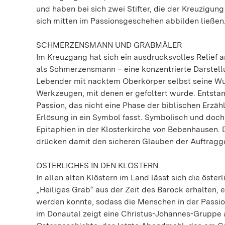
und haben bei sich zwei Stifter, die der Kreuzigu
sich mitten im Passionsgeschehen abbilden ließen
SCHMERZENSMANN UND GRABMÄLER
Im Kreuzgang hat sich ein ausdrucksvolles Relief a
als Schmerzensmann – eine konzentrierte Darstellu
Lebender mit nacktem Oberkörper selbst seine Wund
Werkzeugen, mit denen er gefoltert wurde. Entstand
Passion, das nicht eine Phase der biblischen Erzä
Erlösung in ein Symbol fasst. Symbolisch und doc
Epitaphien in der Klosterkirche von Bebenhausen. 
drücken damit den sicheren Glauben der Auftragge
ÖSTERLICHES IN DEN KLÖSTERN
In allen alten Klöstern im Land lässt sich die öster
„Heiliges Grab“ aus der Zeit des Barock erhalten, 
werden konnte, sodass die Menschen in der Passio
im Donautal zeigt eine Christus-Johannes-Gruppe 