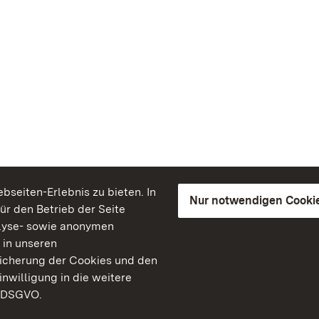
seiten-Erlebnis zu bieten. In
Nur notwendigen Cooki
für den Betrieb der Seite
lyse- sowie anonymen
 in unseren
peicherung der Cookies und den
inwilligung in die weitere
) DSGVO.
Staatliche Schlösser un