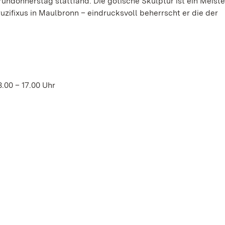
ndonnerstag stattfand. Die gotische Skulptur ist ein Meist
uzifixus in Maulbronn – eindrucksvoll beherrscht er die der
.00 – 17.00 Uhr