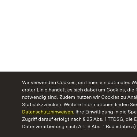
Wir verwenden Cookies, um Ihnen ein optimales Web
erster Linie handelt es sich dabei um Cookies, die 
notwendig sind. Zudem nutzen wir Cookies zu Ana
Statistikzwecken. Weitere Informationen finden Sie
Datenschutzhinweisen.
Ihre Einwilligung in die S
Kommen. Staunen. Genießen.
Zugriff darauf erfolgt nach § 25 Abs. 1 TTDSG, die E
Datenverarbeitung nach Art. 6 Abs. 1 Buchstabe a