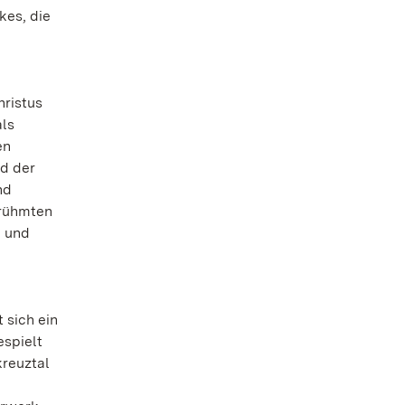
kes, die
hristus
als
en
ld der
nd
erühmten
i und
 sich ein
espielt
kreuztal