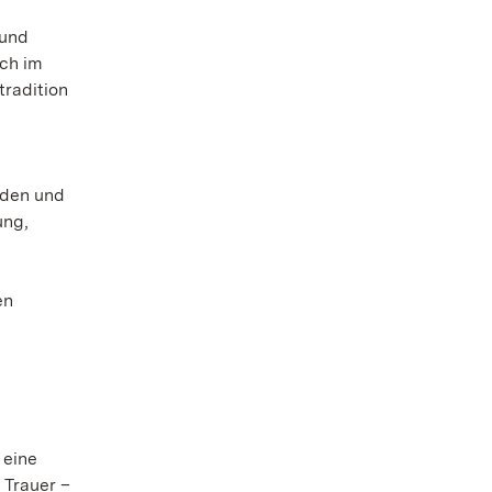
 und
uch im
tradition
eiden und
ung,
en
k
 eine
 Trauer –