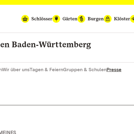
Schlösser
Gärten
Burgen
Klöster
rten Baden‑Württemberg
n
Wir über uns
Tagen & Feiern
Gruppen & Schulen
Presse
MEINES