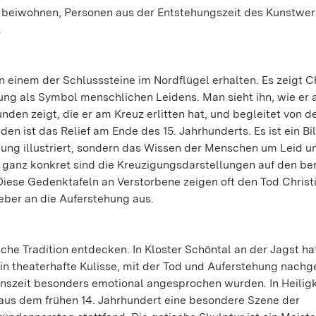
ng beiwohnen, Personen aus der Entstehungszeit des Kunstwer
.
n einem der Schlusssteine im Nordflügel erhalten. Es zeigt C
ng als Symbol menschlichen Leidens. Man sieht ihn, wie er 
en zeigt, die er am Kreuz erlitten hat, und begleitet von d
en ist das Relief am Ende des 15. Jahrhunderts. Es ist ein Bi
hlung illustriert, sondern das Wissen der Menschen um Leid u
h ganz konkret sind die Kreuzigungsdarstellungen auf den b
Diese Gedenktafeln an Verstorbene zeigen oft den Tod Christ
ber an die Auferstehung aus.
liche Tradition entdecken. In Kloster Schöntal an der Jagst hat
ein theaterhafte Kulisse, mit der Tod und Auferstehung nachg
nszeit besonders emotional angesprochen wurden. In Heilig
aus dem frühen 14. Jahrhundert eine besondere Szene der