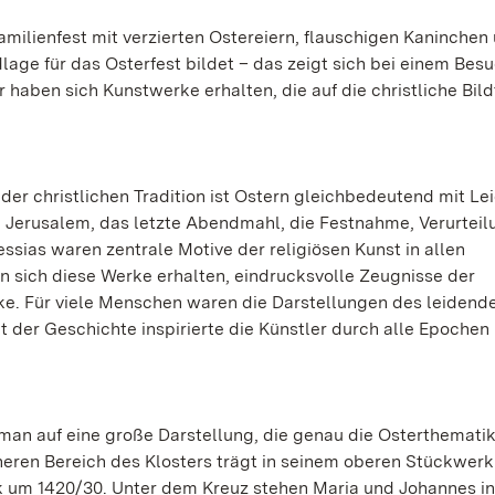
Familienfest mit verzierten Ostereiern, flauschigen Kaninchen
age für das Osterfest bildet – das zeigt sich bei einem Bes
haben sich Kunstwerke erhalten, die auf die christliche Bild
 der christlichen Tradition ist Ostern gleichbedeutend mit L
in Jerusalem, das letzte Abendmahl, die Festnahme, Verurteil
sias waren zentrale Motive der religiösen Kunst in allen
en sich diese Werke erhalten, eindrucksvolle Zeugnisse der
ke. Für viele Menschen waren die Darstellungen des leidend
t der Geschichte inspirierte die Künstler durch alle Epochen
man auf eine große Darstellung, die genau die Osterthemati
neren Bereich des Klosters trägt in seinem oberen Stückwerk
k um 1420/30. Unter dem Kreuz stehen Maria und Johannes in