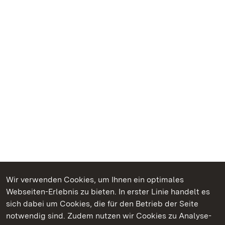
Wir verwenden Cookies, um Ihnen ein optimales
Webseiten-Erlebnis zu bieten. In erster Linie handelt es
Kommen. Staunen. Genießen.
sich dabei um Cookies, die für den Betrieb der Seite
notwendig sind. Zudem nutzen wir Cookies zu Analyse-