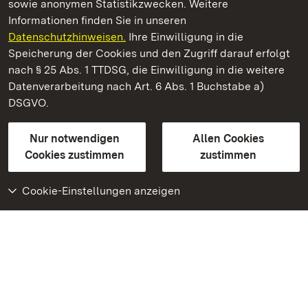
sowie anonymen Statistikzwecken. Weitere
Informationen finden Sie in unseren
Datenschutzhinweisen.
Ihre Einwilligung in die
Staatliche Schlösser und Gärten Baden‑Württemberg
Speicherung der Cookies und den Zugriff darauf erfolgt
nach § 25 Abs. 1 TTDSG, die Einwilligung in die weitere
Staatliche Schlösser und Gärten Baden-Württemberg
Datenverarbeitung nach Art. 6 Abs. 1 Buchstabe a)
DSGVO.
Kontakt
FAQ
Impressum
Datenschutz
Gebärdensprache
Leichte Sprache
Erklärung zur Barrierefreiheit
Nur notwendigen
Allen Cookies
BITV-konform (geprüfte Seiten)
Cookies zustimmen
zustimmen
Cookie-Einstellungen anzeigen
Weiteres
Portal
Monumente
Besuchen Sie uns auf
Facebook
Besuchen Sie uns auf
Instagram
Besuchen Sie uns auf