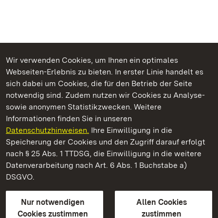
Wir verwenden Cookies, um Ihnen ein optimales
Webseiten-Erlebnis zu bieten. In erster Linie handelt es
Kommen. Staunen. Genießen.
sich dabei um Cookies, die für den Betrieb der Seite
notwendig sind. Zudem nutzen wir Cookies zu Analyse-
sowie anonymen Statistikzwecken. Weitere
Informationen finden Sie in unseren
Datenschutzhinweisen.
Ihre Einwilligung in die
Staatliche Schlösser und Gärten Baden‑Württemberg
Speicherung der Cookies und den Zugriff darauf erfolgt
nach § 25 Abs. 1 TTDSG, die Einwilligung in die weitere
Staatliche Schlösser und Gärten Baden-Württemberg
Datenverarbeitung nach Art. 6 Abs. 1 Buchstabe a)
DSGVO.
Kontakt
FAQ
Impressum
Datenschutz
Gebärdensprache
Leichte Sprache
Erklärung zur Barrierefreiheit
Nur notwendigen
Allen Cookies
BITV-konform (geprüfte Seiten)
Cookies zustimmen
zustimmen