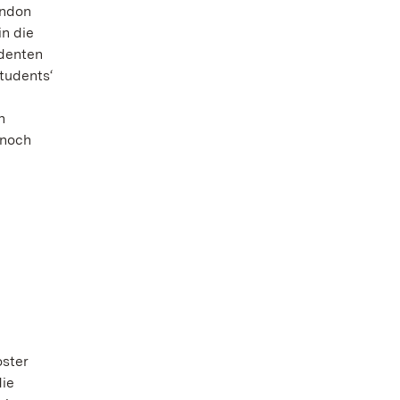
ondon
in die
udenten
tudents‘
e
n
 noch
oster
die