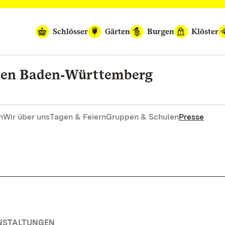
Schlösser
Gärten
Burgen
Klöster
rten Baden‑Württemberg
n
Wir über uns
Tagen & Feiern
Gruppen & Schulen
Presse
ANSTALTUNGEN