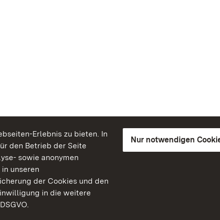
seiten-Erlebnis zu bieten. In
Nur notwendigen Cooki
für den Betrieb der Seite
lyse- sowie anonymen
 in unseren
peicherung der Cookies und den
inwilligung in die weitere
) DSGVO.
Staatliche Schlösser un