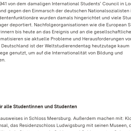
1941 von dem damaligen International Students‘ Council in L
tand gegen den Einmarsch der deutschen Nationalsozialisten 
dentenfunktionäre wurden damals hingerichtet und viele St
ager deportiert. Nachfolgeorganisationen wie die European S
nnern bis heute an das Ereignis und an die gesellschaftlich
matisieren sie aktuelle Probleme und Herausforderungen vo
n Deutschland ist der Weltstudierendentag heutzutage kaum
ege genutzt, um auf die Internationalität von Bildung und
en.
 für alle Studentinnen und Studenten
denausweises in Schloss Meersburg. Außerdem machen mit: Kl
hsal, das Residenzschloss Ludwigsburg mit seinen Museen, 