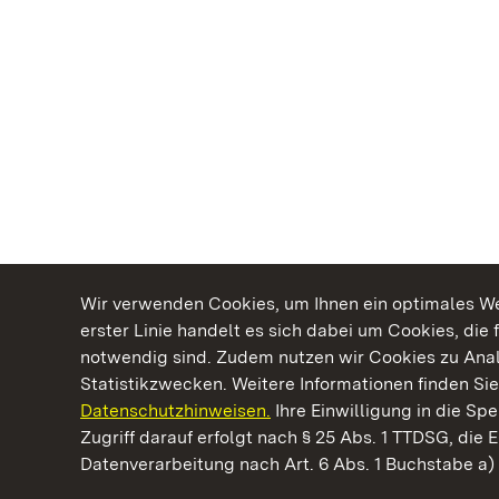
Wir verwenden Cookies, um Ihnen ein optimales Web
erster Linie handelt es sich dabei um Cookies, die 
notwendig sind. Zudem nutzen wir Cookies zu Ana
Statistikzwecken. Weitere Informationen finden Sie
Datenschutzhinweisen.
Ihre Einwilligung in die S
Kommen. Staunen. Genießen.
Zugriff darauf erfolgt nach § 25 Abs. 1 TTDSG, die E
Datenverarbeitung nach Art. 6 Abs. 1 Buchstabe a